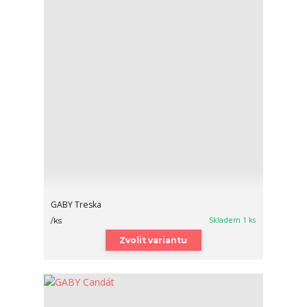
GABY Treska
Skladem 1 ks
/
ks
Zvolit variantu