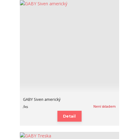
GABY Siven americký
Není skladem
/
ks
Detail