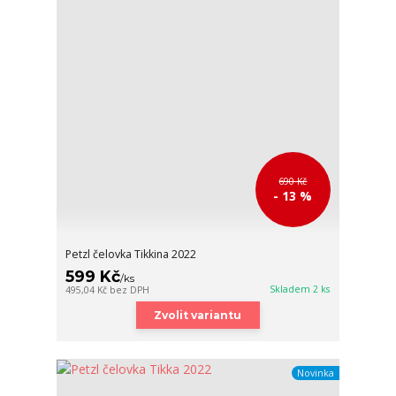
690 Kč
- 13 %
Petzl čelovka Tikkina 2022
599 Kč
/
ks
Skladem 2 ks
495,04 Kč
bez DPH
Zvolit variantu
Novinka