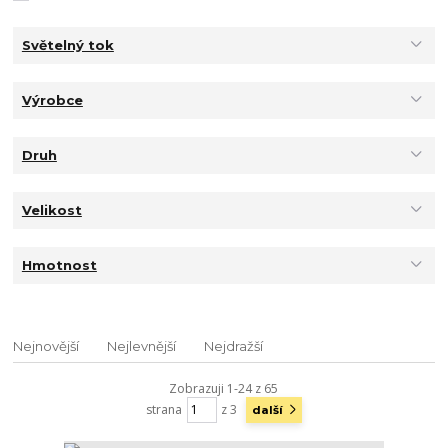
Světelný tok
Výrobce
Druh
Velikost
Hmotnost
Nejnovější
Nejlevnější
Nejdražší
Zobrazuji 1-24 z 65
strana
z 3
další