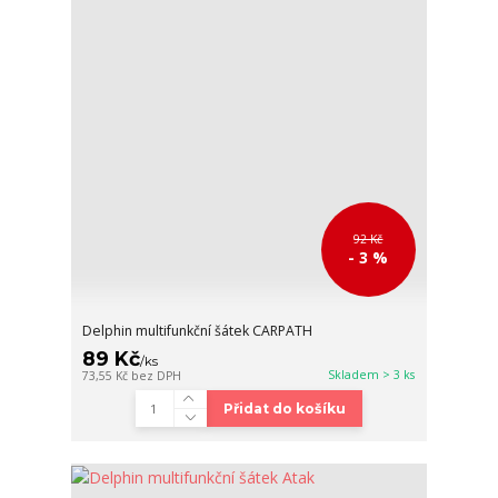
92 Kč
- 3 %
Delphin multifunkční šátek CARPATH
89 Kč
/
ks
Skladem > 3 ks
73,55 Kč
bez DPH
Přidat do košíku