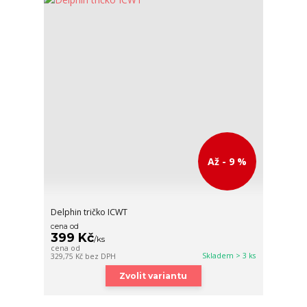
Až - 9 %
Delphin tričko ICWT
cena od
399 Kč
/
ks
cena od
Skladem > 3 ks
329,75 Kč
bez DPH
Zvolit variantu