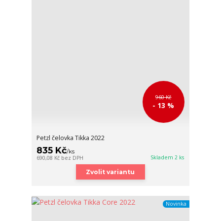
960 Kč
- 13 %
Petzl čelovka Tikka 2022
835 Kč
/
ks
Skladem 2 ks
690,08 Kč
bez DPH
Zvolit variantu
Novinka