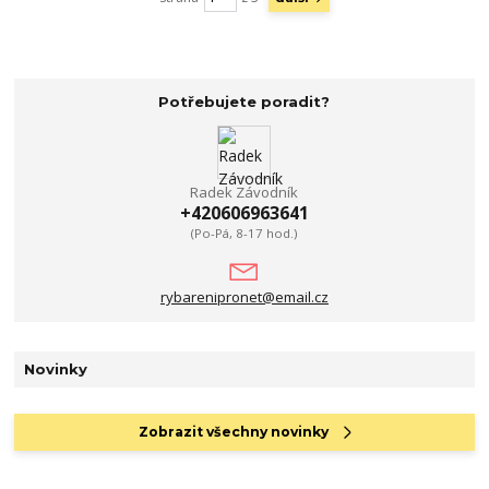
Potřebujete poradit?
Radek Závodník
+420606963641
(Po-Pá, 8-17 hod.)
rybarenipronet@email.cz
Novinky
Zobrazit všechny novinky