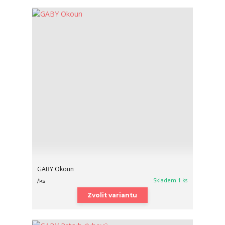
GABY Okoun
Skladem 1 ks
/
ks
Zvolit variantu