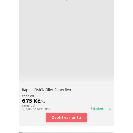
Rapala Fish'N Fillet Superflex
cena od
675 Kč
/
ks
cena od
Skladem 1 ks
557,85 Kč
bez DPH
Zvolit variantu