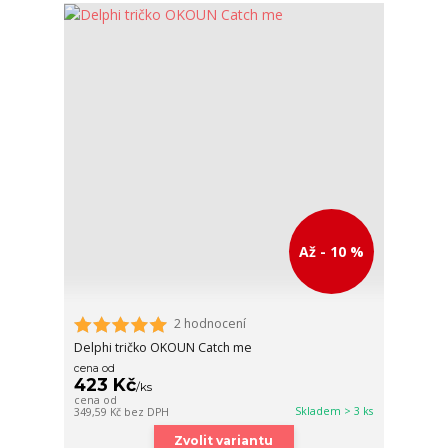
Až - 10 %
2 hodnocení
Delphi tričko OKOUN Catch me
cena od
423 Kč
/
ks
cena od
Skladem > 3 ks
349,59 Kč
bez DPH
Zvolit variantu