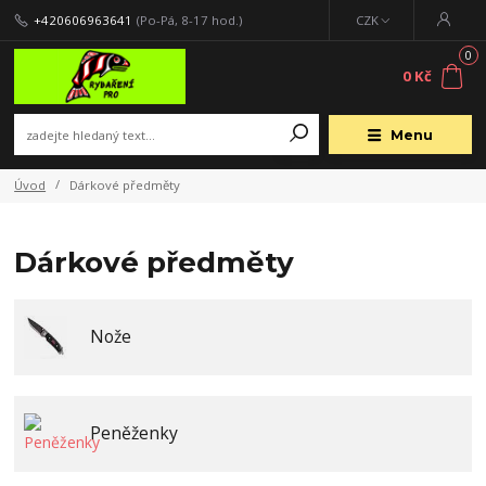
+420606963641
(Po-Pá, 8-17 hod.)
CZK
0
0 Kč
Menu
Úvod
Dárkové předměty
Dárkové předměty
Nože
Peněženky