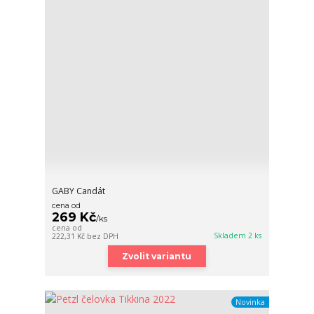
GABY Candát
cena od
269 Kč
/
ks
cena od
Skladem 2 ks
222,31 Kč
bez DPH
Zvolit variantu
Novinka