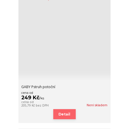
GABY Pstruh potoční
cena od
249 Kč
/
ks
cena od
Není skladem
205,79 Kč
bez DPH
Detail