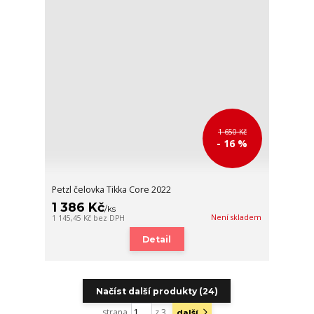
1 650 Kč
- 16 %
Petzl čelovka Tikka Core 2022
1 386 Kč
/
ks
Není skladem
1 145,45 Kč
bez DPH
Detail
Načíst další produkty (24)
strana
z 3
další