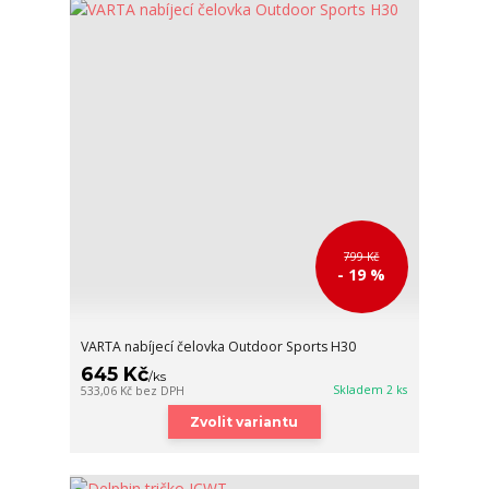
799 Kč
- 19 %
VARTA nabíjecí čelovka Outdoor Sports H30
645 Kč
/
ks
Skladem 2 ks
533,06 Kč
bez DPH
Zvolit variantu