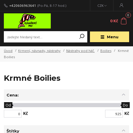
+420606963641
(Po-Pá, 8-17 hod.)
CZK
0
0 Kč
Menu
Úvod
Krmení, návnady, nástrahy
Nástrahy pod háč.
Boilies
Krmné
Boilies
Krmné Boilies
Cena:
Od
Do
Kč
Kč
Štítky