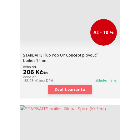
Až - 10 %
STARBAITS Fluo Pop UP Concept plovoucí
boilies 14mm
cena od
206 Kč
/
ks
cena od
Skladem 2 ks
183,93 Kč
bez DPH
Zvolit variantu