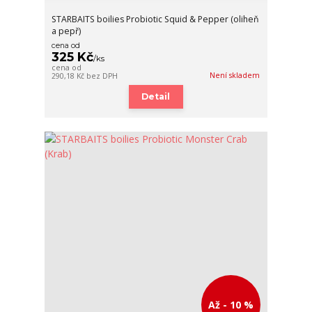
STARBAITS boilies Probiotic Squid & Pepper (oliheň
a pepř)
cena od
325 Kč
/
ks
cena od
Není skladem
290,18 Kč
bez DPH
Detail
Až - 10 %