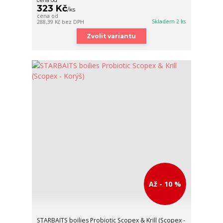
cena od
323 Kč
/
ks
cena od
Skladem 2 ks
288,39 Kč
bez DPH
Zvolit variantu
Až - 10 %
STARBAITS boilies Probiotic Scopex & Krill (Scopex -