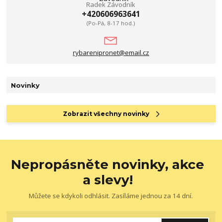
Radek Závodník
+420606963641
(Po-Pá, 8-17 hod.)
rybarenipronet@email.cz
Novinky
Zobrazit všechny novinky
Nepropásněte novinky, akce
a slevy!
Můžete se kdykoli odhlásit. Zasíláme jednou za 14 dní.