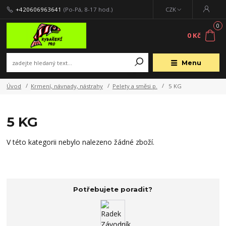
+420606963641
(Po-Pá, 8-17 hod.)
CZK
0
0 Kč
Menu
Úvod
Krmení, návnady, nástrahy
Pelety a směsi p.
5 KG
5 KG
V této kategorii nebylo nalezeno žádné zboží.
Potřebujete poradit?