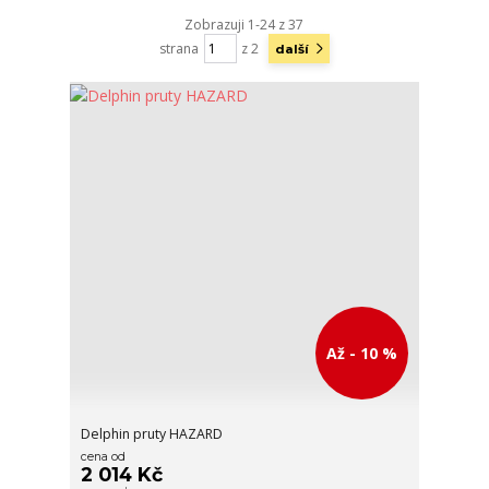
Zobrazuji 1-24 z 37
strana
z 2
další
Až - 10 %
Delphin pruty HAZARD
cena od
2 014 Kč