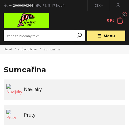
+420606963641
(Po-Pá, 8-17 hod.)
CZK
0
0 Kč
Menu
Úvod
Způsob lovu
Sumcařina
Sumcařina
Navijáky
Pruty