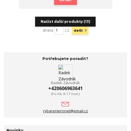
Načíst další produkty (13)
strana
z 2
další
Potřebujete poradit?
Radek Závodník
+420606963641
(Po-Pá, 8-17 hod.)
rybarenipronet@email.cz
Novinky