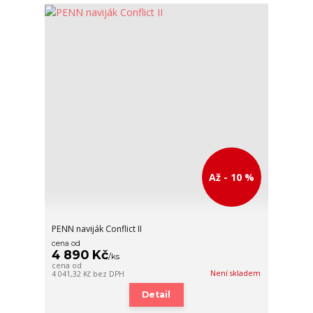
Až - 10 %
PENN naviják Conflict II
cena od
4 890 Kč
/
ks
cena od
Není skladem
4 041,32 Kč
bez DPH
Detail