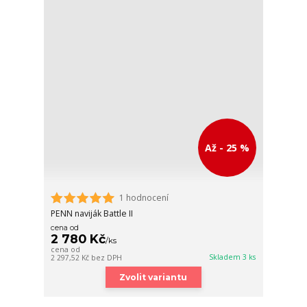
Až - 25 %
1 hodnocení
PENN naviják Battle II
cena od
2 780 Kč
/
ks
cena od
Skladem 3 ks
2 297,52 Kč
bez DPH
Zvolit variantu