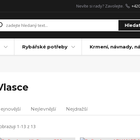
Nevíte si rady? Zavolejte.
+42
Hleda
Rybářské potřeby
Krmení, návnady, n
Vlasce
ejnovější
Nejlevnější
Nejdražší
obrazuji 1-13 z 13