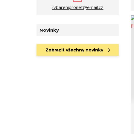
rybarenipronet@email.cz
Novinky
Zobrazit všechny novinky