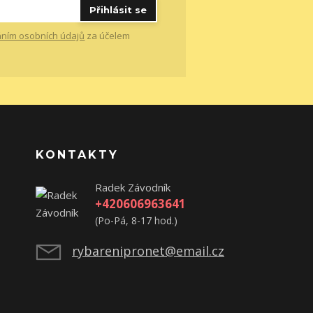
Přihlásit se
ním osobních údajů
za účelem
KONTAKTY
Radek Závodník
+420606963641
(Po-Pá, 8-17 hod.)
rybarenipronet@email.cz