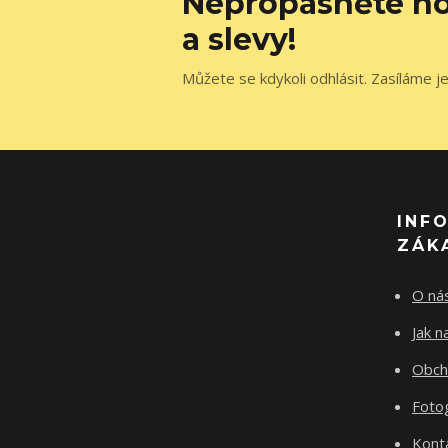
Nepropásněte no
a slevy!
Můžete se kdykoli odhlásit. Zasíláme j
INF
ZÁK
O ná
Jak 
Obch
Fotog
Kont