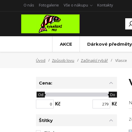
O nás
Fotogalerie
Vše o nákupu
Kontakty
AKCE
Dárkové předměty
Úvod
Způsob lovu
Začínající rybář
Vlasce
Cena:
Od
Do
N
Kč
Kč
Z
Štítky