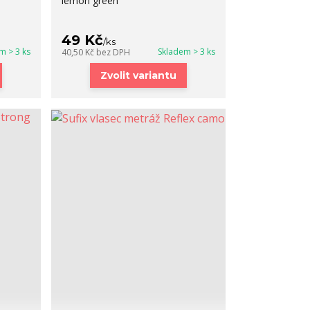
lemon green
49 Kč
/
ks
m > 3 ks
Skladem > 3 ks
40,50 Kč
bez DPH
Zvolit variantu