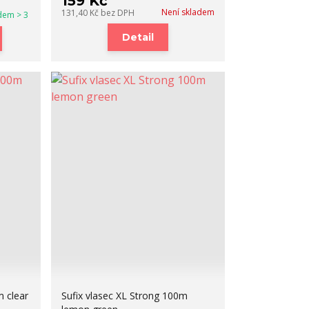
159 Kč
Není skladem
131,40 Kč
bez DPH
dem > 3
Detail
m clear
Sufix vlasec XL Strong 100m