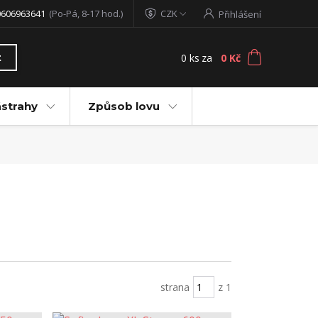
0606963641
(Po-Pá, 8-17 hod.)
CZK
Přihlášení
0
ks
za
0 Kč
t
ástrahy
Způsob lovu
strana
z 1