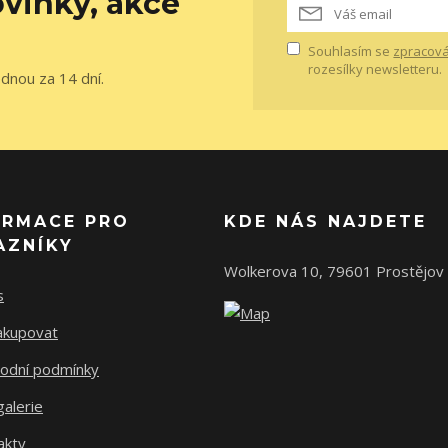
vinky, akce
Souhlasím se
zpracová
rozesílky newsletteru.
ednou za 14 dní.
ORMACE PRO
KDE NÁS NAJDETE
AZNÍKY
Wolkerova 10, 79601 Prostějov
s
nakupovat
odní podmínky
alerie
akty