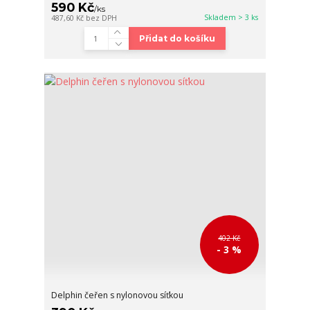
590 Kč
/
ks
Skladem > 3 ks
487,60 Kč
bez DPH
Přidat do košíku
402 Kč
- 3 %
Delphin čeřen s nylonovou síťkou