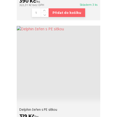
390 Kč
/
ks
Skladem 3 ks
322,31 Kč
bez DPH
Přidat do košíku
Delphin čeřen s PE síťkou
319 Kč
/
ks