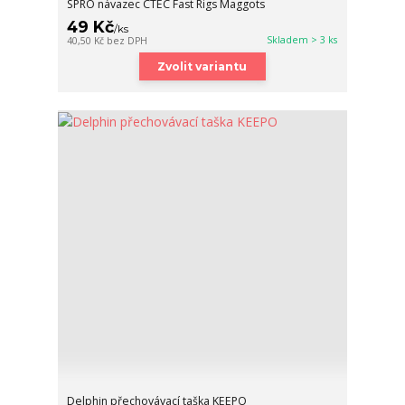
SPRO návazec CTEC Fast Rigs Maggots
49 Kč
/
ks
Skladem > 3 ks
40,50 Kč
bez DPH
Zvolit variantu
Delphin přechovávací taška KEEPO