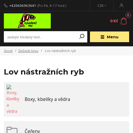
+420606963641
(Po-Pá, 8-17 hod.)
CZK
0
0 Kč
Menu
Úvod
Způsob lovu
Lov nástražních ryb
Lov nástražních ryb
Boxy, kbelíky a vědra
Čeřeny