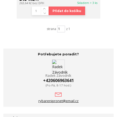
Skladem > 3 ks
263,64 Kč
bez DPH
Přidat do košíku
strana
z 1
Potřebujete poradit?
Radek Závodník
+420606963641
(Po-Pá, 8-17 hod.)
rybarenipronet@email.cz