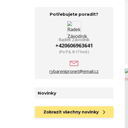
Potřebujete poradit?
Radek Závodník
+420606963641
(Po-Pá, 8-17 hod.)
rybarenipronet@email.cz
Novinky
Zobrazit všechny novinky