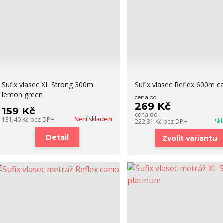
Sufix vlasec XL Strong 300m
Sufix vlasec Reflex 600m 
lemon green
cena od
269 Kč
159 Kč
cena od
Není skladem
131,40 Kč
bez DPH
Sk
222,31 Kč
bez DPH
Detail
Zvolit variantu