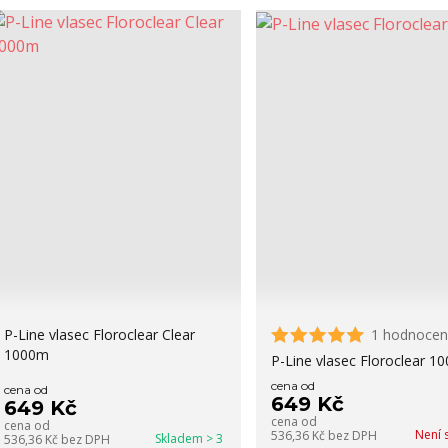
P-Line vlasec Floroclear Clear
1 hodnocen
1000m
P-Line vlasec Floroclear 1
cena od
cena od
649 Kč
649 Kč
cena od
cena od
Není 
536,36 Kč
bez DPH
Skladem > 3
536,36 Kč
bez DPH