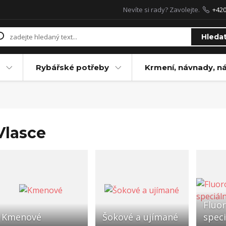
Nevíte si rady? Zavolejte.
+42
Hleda
Rybářské potřeby
Krmení, návnady, n
Vlasce
Fluo
Kmenové
Šokové a ujímané
speci