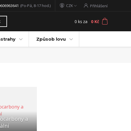
0606963641
(Po-Pá, 8-17 hod.)
CZK
Přihlášení
0
ks
za
0 Kč
t
ástrahy
Způsob lovu
rocarbony a
ální