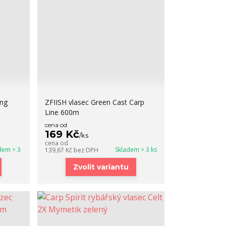
ong
ZFIISH vlasec Green Cast Carp
Line 600m
cena od
169 Kč
/
ks
cena od
dem > 3
Skladem > 3 ks
139,67 Kč
bez DPH
Zvolit variantu