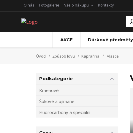
O nás
Fotogalerie
Vše o nákupu
Kontakty
AKCE
Dárkové předměty
Úvod
Způsob lovu
Kaprařina
Vlasce
Podkategorie
Kmenové
Šokové a ujímané
Fluorocarbony a speciální
Cena: