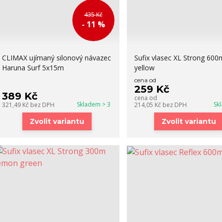
435 Kč
- 11 %
CLIMAX ujímaný silonový návazec
Sufix vlasec XL Strong 600
Haruna Surf 5x15m
yellow
cena od
259 Kč
389 Kč
cena od
Skladem > 3
Sk
321,49 Kč
bez DPH
214,05 Kč
bez DPH
Zvolit variantu
Zvolit variantu