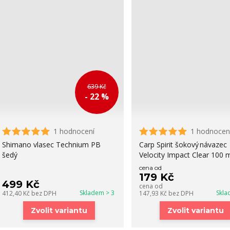
639 Kč
- 22 %
1 hodnocení
1 hodnocen
Shimano vlasec Technium PB
Carp Spirit šokový návazec
šedý
Velocity Impact Clear 100 
cena od
179 Kč
499 Kč
cena od
Skladem > 3
Skla
412,40 Kč
bez DPH
147,93 Kč
bez DPH
Zvolit variantu
Zvolit variantu