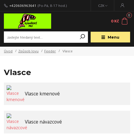
+420606963641
(Po-Pá, 8-17 hod.)
CZK
0
0 Kč
Menu
Úvod
Způsob lovu
Feeder
Vlasce
Vlasce
Vlasce kmenové
Vlasce návazcové