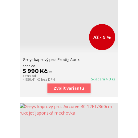
Až - 9 %
Greys kaprový prut Prodig Apex
cena od
5 990 Kč
/
ks
cena od
Skladem > 3 ks
4 950,41 Kč
bez DPH
Zvolit variantu