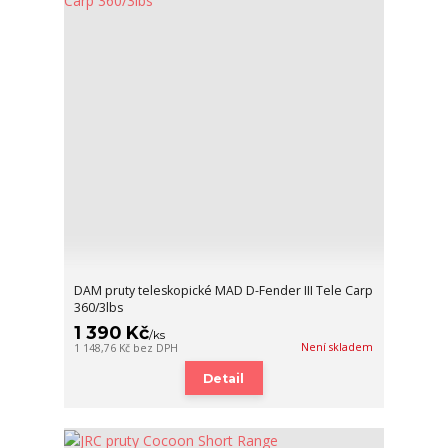
DAM pruty teleskopické MAD D-Fender III Tele Carp
360/3lbs
1 390 Kč
/
ks
Není skladem
1 148,76 Kč
bez DPH
Detail