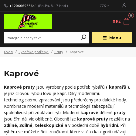
+420606963641
(Po-Pá, 8-17 hod.)
CZK
0
0 Kč
Menu
Úvod
Rybářské potřeby
Pruty
Kaprové
Kaprové
Kaprové pruty
jsou vyrobeny podle potřeb rybářů
( kaprařů )
,
jejihž cílovou rybou lovu je kapr. Díky modernímu
technologickému zpracování jsou předurčeny pro daleké hody.
Kombinace moderní materiálů a technologií zabezpečují
spolehlivost při zdolávání ryb. Moderní
k
aprové
dělené
pruty
jsou čím dál víc oblíbené. Obecně lze
kaprové pruty
rozdělit na
2dílné
,
3dílné
,
teleskopické
a v poslední době
hybridní
. Při
výběru se můžete řídit značkami, které v této kategorii udávají