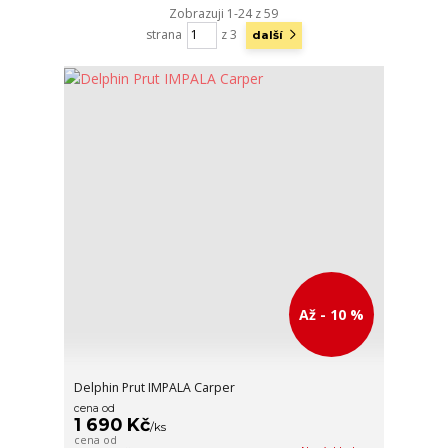
Zobrazuji 1-24 z 59
strana
z 3
další
Až - 10 %
Delphin Prut IMPALA Carper
cena od
1 690 Kč
/
ks
cena od