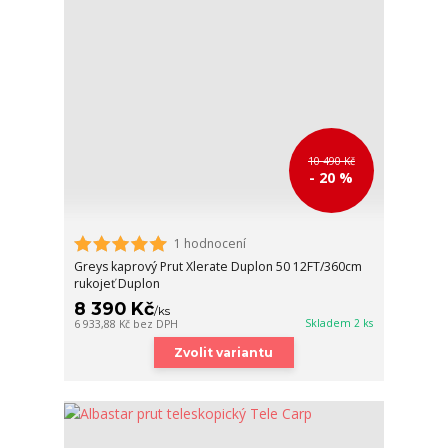
10 490 Kč
- 20 %
1 hodnocení
Greys kaprový Prut Xlerate Duplon 50 12FT/360cm
rukojeť Duplon
8 390 Kč
/
ks
Skladem 2 ks
6 933,88 Kč
bez DPH
Zvolit variantu