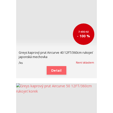
7 490 Kč
- 100 %
Greys kaprový prut Aircurve 40 12FT/360cm rukojeť
japonská mechovka
Není skladem
/
ks
Detail