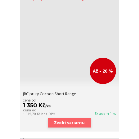
Až - 20 %
JRC pruty Cocoon Short Range
cena od
1 350 Kč
/
ks
cena od
Skladem 1 ks
1 115,70 Kč
bez DPH
Zvolit variantu