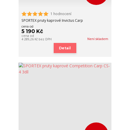
1 hodnocení
SPORTEX pruty kaprové Invictus Carp
cena od
5 190 Kč
cena od
Není skladem
4 289,26 Kč
bez DPH
Detail