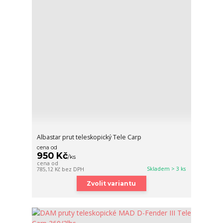
Albastar prut teleskopický Tele Carp
cena od
950 Kč
/
ks
cena od
Skladem > 3 ks
785,12 Kč
bez DPH
Zvolit variantu