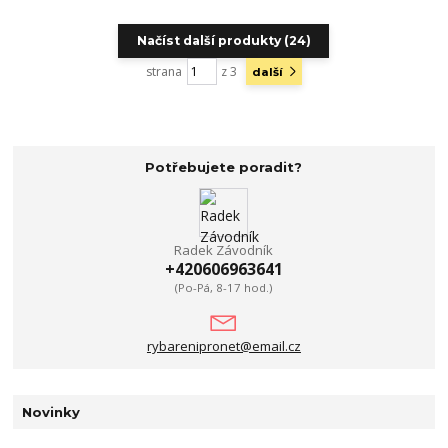
Načíst další produkty (24)
strana
z 3
další
Potřebujete poradit?
Radek Závodník
+420606963641
(Po-Pá, 8-17 hod.)
rybarenipronet@email.cz
Novinky