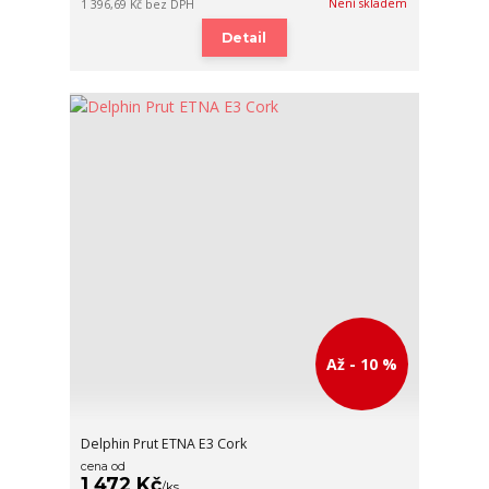
Není skladem
1 396,69 Kč
bez DPH
Detail
Až - 10 %
Delphin Prut ETNA E3 Cork
cena od
1 472 Kč
/
ks