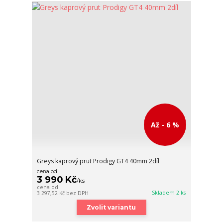
Až - 6 %
Greys kaprový prut Prodigy GT4 40mm 2díl
cena od
3 990 Kč
/
ks
cena od
Skladem 2 ks
3 297,52 Kč
bez DPH
Zvolit variantu