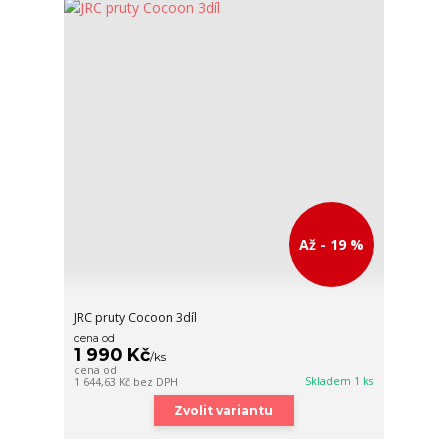
Až - 19 %
JRC pruty Cocoon 3díl
cena od
1 990 Kč
/
ks
cena od
Skladem 1 ks
1 644,63 Kč
bez DPH
Zvolit variantu