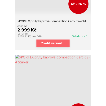
Až - 26 %
SPORTEX pruty kaprové Competition Carp CS-4 3díl
cena od
2 999 Kč
cena od
Skladem > 3
2 478,51 Kč
bez DPH
Zvolit variantu