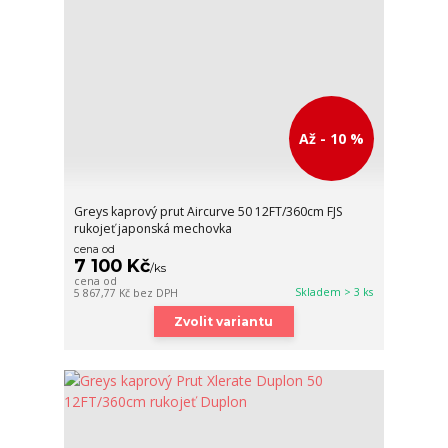
Až - 10 %
Greys kaprový prut Aircurve 50 12FT/360cm FJS
rukojeť japonská mechovka
cena od
7 100 Kč
/
ks
cena od
Skladem > 3 ks
5 867,77 Kč
bez DPH
Zvolit variantu