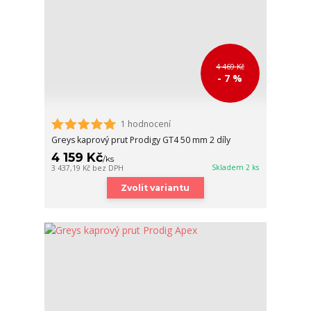
4 469 Kč
- 7 %
1 hodnocení
Greys kaprový prut Prodigy GT4 50 mm 2 díly
4 159 Kč
/
ks
Skladem 2 ks
3 437,19 Kč
bez DPH
Zvolit variantu