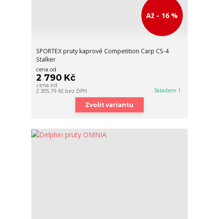
Až - 16 %
SPORTEX pruty kaprové Competition Carp CS-4
Stalker
cena od
2 790 Kč
cena od
Skladem 1
2 305,79 Kč
bez DPH
Zvolit variantu