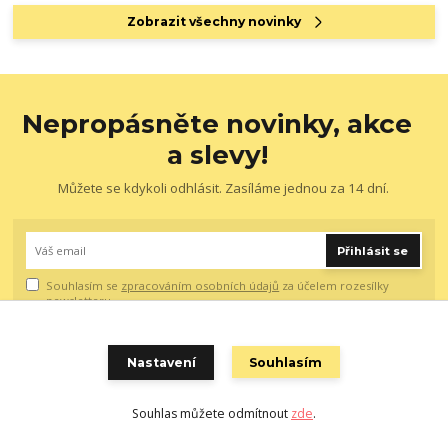
Zobrazit všechny novinky
Nepropásněte novinky, akce
a slevy!
Můžete se kdykoli odhlásit. Zasíláme jednou za 14 dní.
Přihlásit se
Souhlasím se
zpracováním osobních údajů
za účelem rozesílky
newsletteru.
Nastavení
Souhlasím
Souhlas můžete odmítnout
zde
.