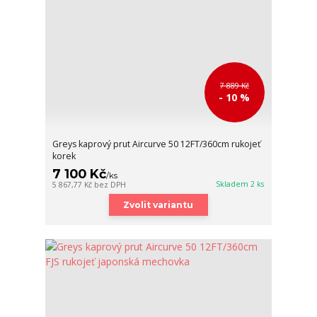
7 889 Kč
- 10 %
Greys kaprový prut Aircurve 50 12FT/360cm rukojeť
korek
7 100 Kč
/
ks
Skladem 2 ks
5 867,77 Kč
bez DPH
Zvolit variantu