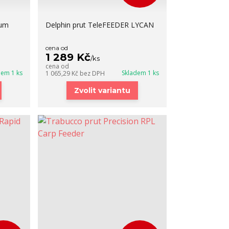
ium
Delphin prut TeleFEEDER LYCAN
cena od
1 289 Kč
/
ks
cena od
dem 1 ks
Skladem 1 ks
1 065,29 Kč
bez DPH
Zvolit variantu