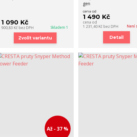
gen
cena od
1 490 Kč
1 090 Kč
cena od
Není 
1 231,40 Kč
bez DPH
Skladem 1
900,83 Kč
bez DPH
Detail
Zvolit variantu
Až - 37 %