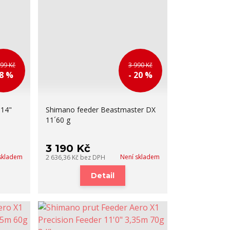
999 Kč
3 990 Kč
 8 %
- 20 %
 14"
Shimano feeder Beastmaster DX
11´60 g
3 190 Kč
skladem
Není skladem
2 636,36 Kč
bez DPH
Detail