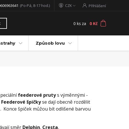
0606963641
(Po-Pá, 8-17 hod.)
CZK
Přihlášení
0
ks
za
0 Kč
t
ástrahy
Způsob lovu
speciální
feederové pruty
s výměnnými -
.
Feederové špičky
se dají obecně rozdělit
í ). Konce špiček můžou bít odlišené barvou
dávají směr
D
elphin
,
Cresta
,