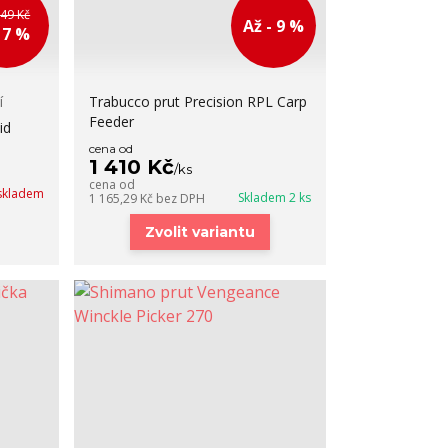
749 Kč
Až - 9 %
17 %
í
Trabucco prut Precision RPL Carp
Feeder
id
cena od
1 410 Kč
/
ks
cena od
skladem
Skladem 2 ks
1 165,29 Kč
bez DPH
Zvolit variantu