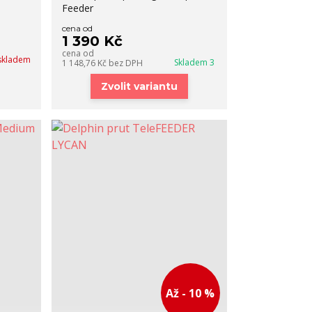
Feeder
cena od
1 390 Kč
cena od
skladem
Skladem 3
1 148,76 Kč
bez DPH
Zvolit variantu
Až - 10 %