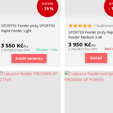
4 374 Kč
4 
- 19 %
- 
SPORTEX Feeder pruty SPORTEX
1 hodnocen
Rapid Feeder Light
SPORTEX Feeder pruty Rap
Feeder Medium 3-díl
3 950 Kč
3 550 Kč
/
ks
/
ks
Není 
3 264,46 Kč
bez DPH
Skladem > 3 ks
2 933,88 Kč
bez DPH
Detail
Zvolit variantu