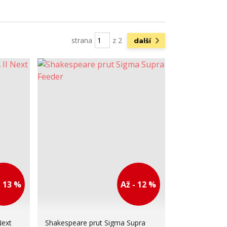
strana
z 2
další
- 13 %
Až - 12 %
Next
Shakespeare prut Sigma Supra