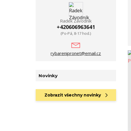
Radek Závodník
+420606963641
(Po-Pá, 8-17 hod.)
rybarenipronet@email.cz
Novinky
Zobrazit všechny novinky