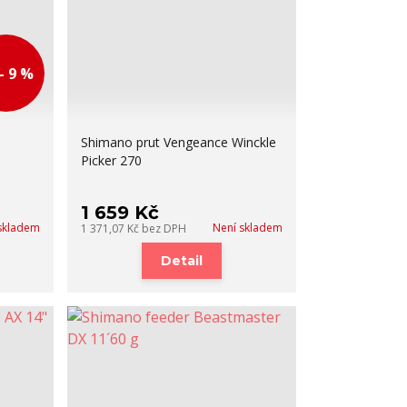
- 9 %
Shimano prut Vengeance Winckle
Picker 270
1 659 Kč
skladem
Není skladem
1 371,07 Kč
bez DPH
Detail