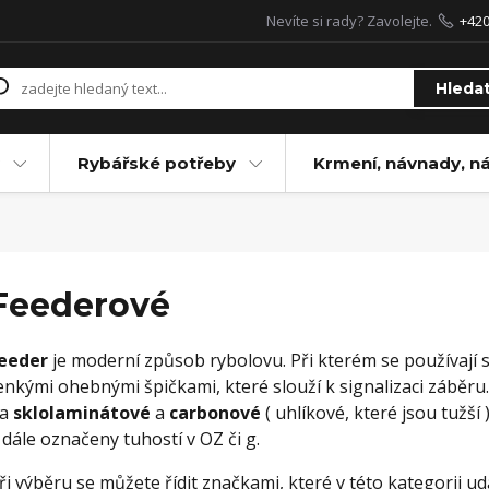
Nevíte si rady? Zavolejte.
+42
Hleda
Rybářské potřeby
Krmení, návnady, n
Feederové
eeder
je moderní způsob rybolovu. Při kterém se používají 
enkými ohebnými špičkami, které slouží k signalizaci záběru
na
sklolaminátové
a
carbonové
( uhlíkové, které jsou tužš
 dále označeny tuhostí v OZ či g.
ři výběru se můžete řídit značkami, které v této kategorii u