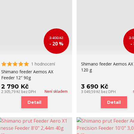
3 490 Kč
3 
- 20 %
-
1 hodnocení
Shimano feeder Aernos AX
120 g
Shimano feeder Aernos AX
Feeder 12" 90g
2 790 Kč
3 690 Kč
Není skladem
2 305,79 Kč
bez DPH
3 049,59 Kč
bez DPH
Detail
Detail