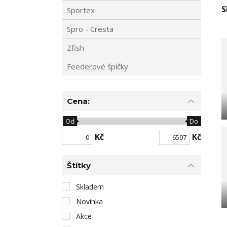
S
Sportex
Spro - Cresta
Zfish
Feederové špičky
Cena:
Od
Do
Kč
Kč
Štítky
Skladem
Novinka
Akce