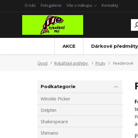
O nás
Fotogalerie
Vše o nákupu
Kontakty
AKCE
Dárkové předměty
Úvod
Rybářské potřeby
Pruty
Feederové
Podkategorie
Winckle Picker
F
t
Delphin
Shakespeare
a
Shimano
P