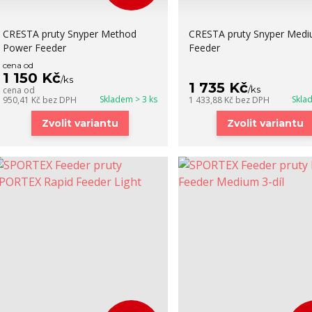
CRESTA pruty Snyper Method
CRESTA pruty Snyper Med
Power Feeder
Feeder
cena od
1 150 Kč
/
ks
1 735 Kč
/
ks
cena od
Skladem > 3 ks
Skla
950,41 Kč
bez DPH
1 433,88 Kč
bez DPH
Zvolit variantu
Zvolit variantu