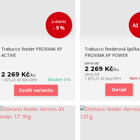
2 490 Kč
Až 
- 9 %
Trabucco feeder PROXIMA XP
Trabucco feederová špička
ACTIVE
PROXIMA XP POWER
cena od
2 269 Kč
/
ks
2 269 Kč
cena od
/
ks
Není 
1 875,21 Kč
bez DPH
Skladem 3 ks
1 875,21 Kč
bez DPH
Detail
Zvolit variantu