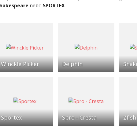
hakespeare
nebo
SPORTEX
.
Winckle Picker
Delphin
Shak
Sportex
Spro - Cresta
Zfish