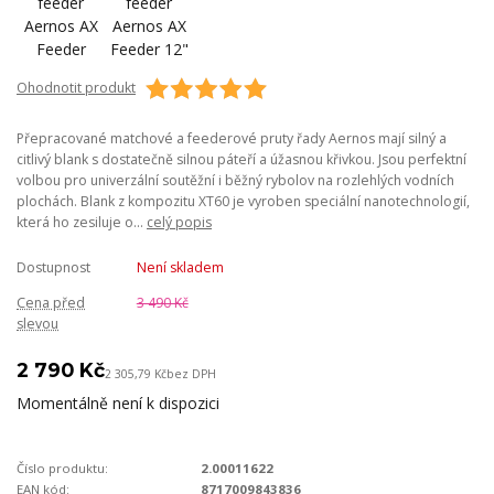
Ohodnotit produkt
Přepracované matchové a feederové pruty řady Aernos mají silný a
citlivý blank s dostatečně silnou páteří a úžasnou křivkou. Jsou perfektní
volbou pro univerzální soutěžní i běžný rybolov na rozlehlých vodních
plochách. Blank z kompozitu XT60 je vyroben speciální nanotechnologií,
která ho zesiluje o...
celý popis
Dostupnost
Není skladem
Cena před
3 490 Kč
slevou
2 790 Kč
2 305,79 Kč
bez DPH
Momentálně není k dispozici
Číslo produktu:
2.00011622
EAN kód:
8717009843836