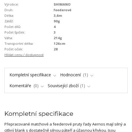
Výrobce:
SHIMANO
Druh:
feederové
Délka:
3,6m
Zátěž:
90g
Počet dílů:
4
Počet špiček:
3
Váha:
214g
Transportní délka:
126cm
Počet oček:
28
Hlídat cenu / dostupnost
Kompletní specifikace
Hodnocení
1
Komentáře
0
Související zboží
1
Kompletní specifikace
Přepracované matchové a feederové pruty řady Aernos mají silný a
citlivý blank s dostatečně silnou páteří a úžasnou křivkou. Jsou