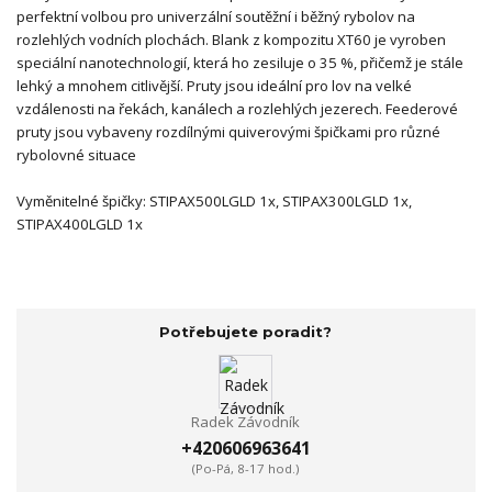
perfektní volbou pro univerzální soutěžní i běžný rybolov na
rozlehlých vodních plochách. Blank z kompozitu XT60 je vyroben
speciální nanotechnologií, která ho zesiluje o 35 %, přičemž je stále
lehký a mnohem citlivější. Pruty jsou ideální pro lov na velké
vzdálenosti na řekách, kanálech a rozlehlých jezerech. Feederové
pruty jsou vybaveny rozdílnými quiverovými špičkami pro různé
rybolovné situace
Vyměnitelné špičky: STIPAX500LGLD 1x, STIPAX300LGLD 1x,
STIPAX400LGLD 1x
Potřebujete poradit?
Radek Závodník
+420606963641
(Po-Pá, 8-17 hod.)