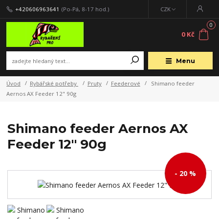
+420606963641
(Po-Pá, 8-17 hod.)
CZK
0
0 Kč
Menu
Úvod
Rybářské potřeby
Pruty
Feederové
Shimano feeder
Aernos AX Feeder 12" 90g
Shimano feeder Aernos AX
Feeder 12" 90g
- 20 %