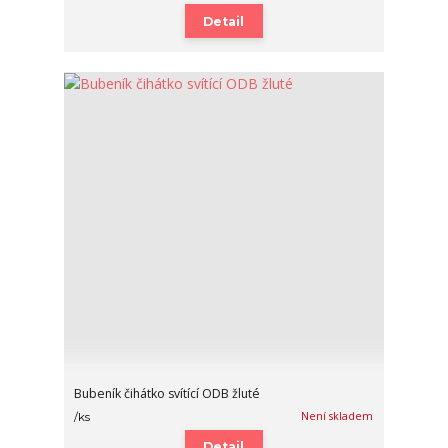
Detail
Bubeník čihátko svítící ODB žluté
Není skladem
/
ks
Detail