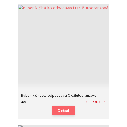
Bubeník čihátko odpadávací OK žlutooranžová
Není skladem
/
ks
Detail