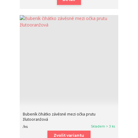
Bubeník čihátko závěsné mezi očka prutu
žlutooranžová
Skladem > 3 ks
/
ks
Zvolit variantu