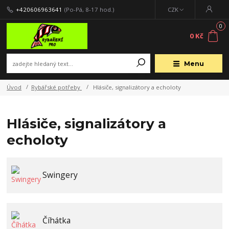
+420606963641
(Po-Pá, 8-17 hod.)
CZK
0
0 Kč
Menu
Úvod
Rybářské potřeby
Hlásiče, signalizátory a echoloty
Hlásiče, signalizátory a
echoloty
Swingery
Číhátka