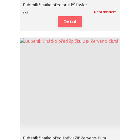
Bubeník čihátko před prut PŠ fosfor
Není skladem
/
ks
Detail
Bubeník čihátko před špičku ZIP červeno-žlutá