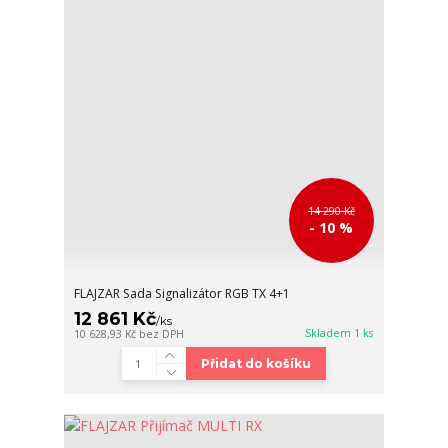
14 290 Kč
- 10 %
FLAJZAR Sada Signalizátor RGB TX 4+1
12 861 Kč
/
ks
Skladem 1 ks
10 628,93 Kč
bez DPH
Přidat do košíku