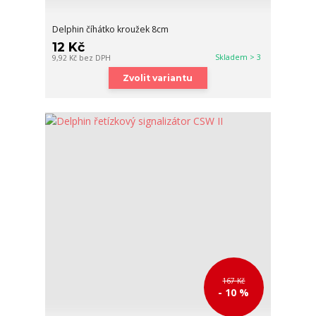
Delphin číhátko kroužek 8cm
12 Kč
Skladem > 3
9,92 Kč
bez DPH
Zvolit variantu
167 Kč
- 10 %