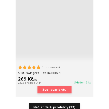
1 hodnocení
SPRO swinger C-Tec BOBBIN SET
269 Kč
/
ks
Skladem 3 ks
222,31 Kč
bez DPH
Zvolit variantu
Načíst další produkty (23)