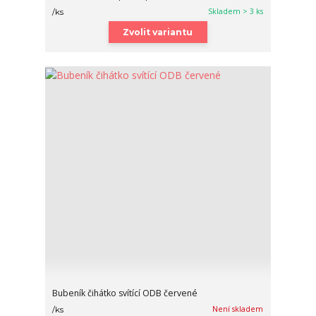
Skladem > 3 ks
/
ks
Zvolit variantu
Bubeník čihátko svítící ODB červené
Není skladem
/
ks