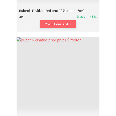
Bubeník čihátko před prut PŠ žlutooranžová
Skladem > 3 ks
/
ks
Zvolit variantu