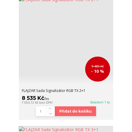
9 489 Kč
- 10 %
FLAJZAR Sada Signalizátor RGB TX 2+1
8 535 Kč
/
ks
Skladem 1 ks
7 053,72 Kč
bez DPH
Přidat do košíku