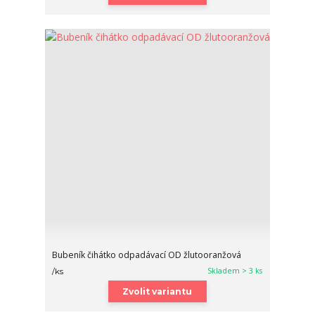
Bubeník čihátko odpadávací OD žlutooranžová
Skladem > 3 ks
/
ks
Zvolit variantu