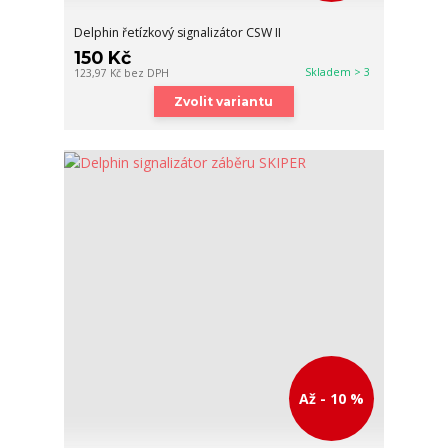
Delphin řetízkový signalizátor CSW II
150 Kč
Skladem > 3
123,97 Kč
bez DPH
Zvolit variantu
Až - 10 %