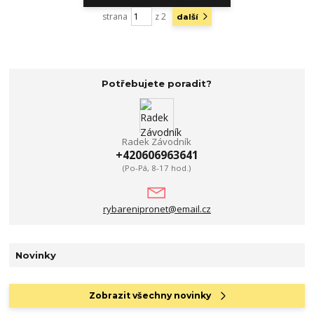
strana
z 2
další
Potřebujete poradit?
Radek Závodník
+420606963641
(Po-Pá, 8-17 hod.)
rybarenipronet@email.cz
Novinky
Zobrazit všechny novinky