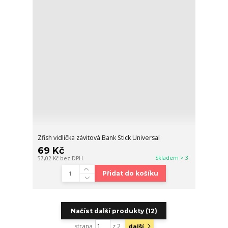
Zfish vidlička závitová Bank Stick Universal
69 Kč
Skladem > 3
57,02 Kč
bez DPH
Přidat do košíku
Načíst další produkty (12)
strana
z 2
další