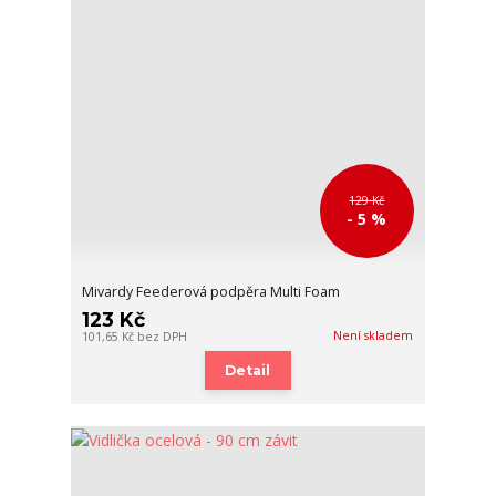
129 Kč
- 5 %
Mivardy Feederová podpěra Multi Foam
123 Kč
Není skladem
101,65 Kč
bez DPH
Detail