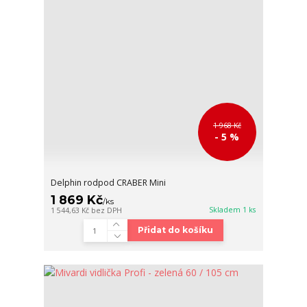
1 968 Kč
- 5 %
Delphin rodpod CRABER Mini
1 869 Kč
/
ks
Skladem 1 ks
1 544,63 Kč
bez DPH
Přidat do košíku