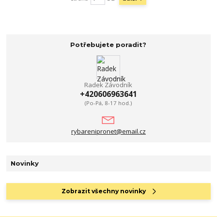
Potřebujete poradit?
Radek Závodník
+420606963641
(Po-Pá, 8-17 hod.)
rybarenipronet@email.cz
Novinky
Zobrazit všechny novinky