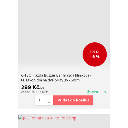
309 Kč
- 6 %
C-TEC hrazda Buzzer Bar hrazda hliníková -
teleskopická na dva pruty 35 - 50cm
289 Kč
/
ks
Skladem 1 ks
238,84 Kč
bez DPH
Přidat do košíku