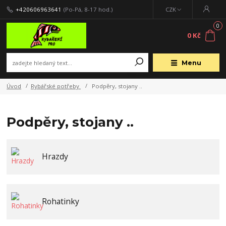
+420606963641
(Po-Pá, 8-17 hod.)
CZK
0
0 Kč
Menu
Úvod
Rybářské potřeby
Podpěry, stojany ..
Podpěry, stojany ..
Hrazdy
Rohatinky