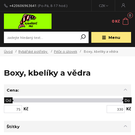
+420606963641
(Po-Pá, 8-17 hod.)
CZK
0
0 Kč
Menu
Úvod
Rybářské potřeby
Péče o úlovek
Boxy, kbelíky a vědra
Boxy, kbelíky a vědra
Cena:
Od
Do
Kč
Kč
Štítky