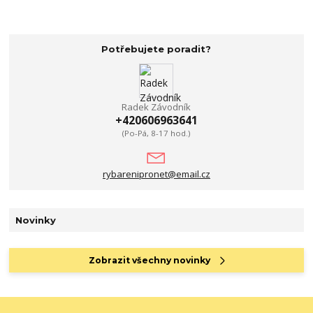
Potřebujete poradit?
Radek Závodník
+420606963641
(Po-Pá, 8-17 hod.)
rybarenipronet@email.cz
Novinky
Zobrazit všechny novinky