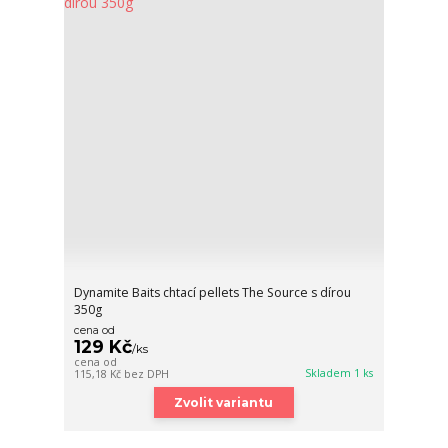
Dynamite Baits chtací pellets The Source s dírou
350g
cena od
129 Kč
/
ks
cena od
Skladem 1 ks
115,18 Kč
bez DPH
Zvolit variantu