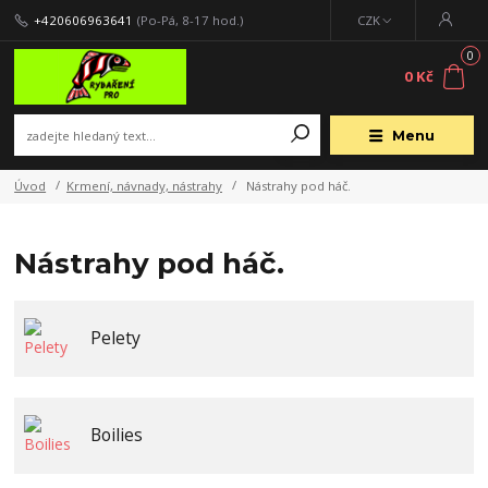
+420606963641
(Po-Pá, 8-17 hod.)
CZK
0
0 Kč
Menu
Úvod
Krmení, návnady, nástrahy
Nástrahy pod háč.
Nástrahy pod háč.
Pelety
Boilies