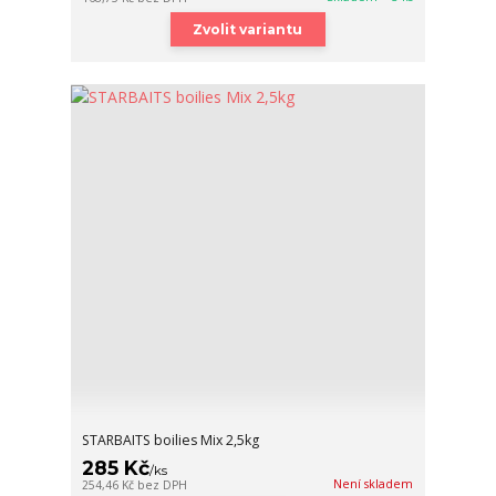
Zvolit variantu
STARBAITS boilies Mix 2,5kg
285 Kč
/
ks
Není skladem
254,46 Kč
bez DPH