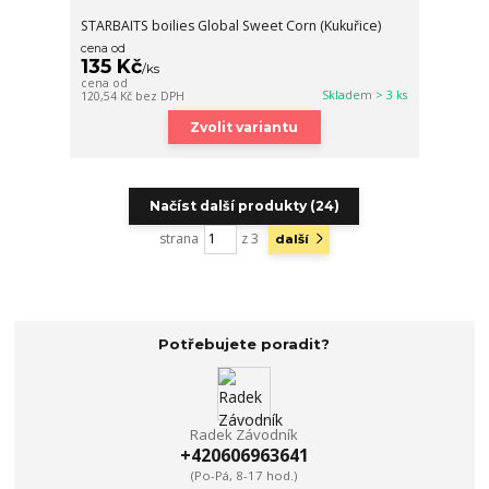
STARBAITS boilies Global Sweet Corn (Kukuřice)
cena od
135 Kč
/
ks
cena od
Skladem > 3 ks
120,54 Kč
bez DPH
Zvolit variantu
Načíst další produkty (24)
strana
z 3
další
Potřebujete poradit?
Radek Závodník
+420606963641
(Po-Pá, 8-17 hod.)