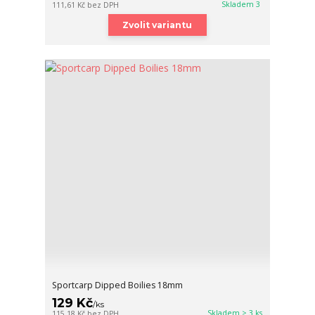
Skladem 3
111,61 Kč
bez DPH
Zvolit variantu
Sportcarp Dipped Boilies 18mm
129 Kč
/
ks
Skladem > 3 ks
115,18 Kč
bez DPH