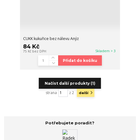
CUKK kukuřice bez nálevu Anýz
84 Kč
Skladem > 3
75 Kč
bez DPH
Přidat do košíku
Načíst další produkty (1)
strana
z 2
další
Potřebujete poradit?