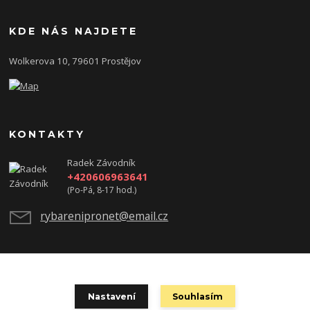
KDE NÁS NAJDETE
Wolkerova 10, 79601 Prostějov
KONTAKTY
Radek Závodník
+420606963641
(Po-Pá, 8-17 hod.)
rybarenipronet@email.cz
test
Nastavení
Souhlasím