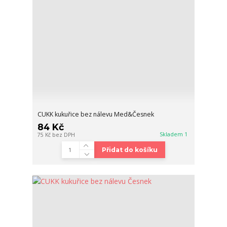
CUKK kukuřice bez nálevu Med&Česnek
84 Kč
Skladem 1
75 Kč
bez DPH
Přidat do košíku