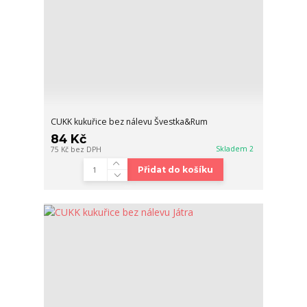
CUKK kukuřice bez nálevu Švestka&Rum
84 Kč
Skladem 2
75 Kč
bez DPH
Přidat do košíku