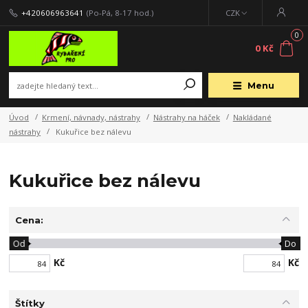
+420606963641
(Po-Pá, 8-17 hod.)
CZK
0
0 Kč
Menu
Úvod
Krmení, návnady, nástrahy
Nástrahy na háček
Nakládané
nástrahy
Kukuřice bez nálevu
Kukuřice bez nálevu
Cena:
Od
Do
Kč
Kč
Štítky