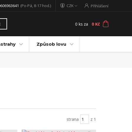
0606963641
(Po-Pá, 8-17 hod.)
CZK
Přihlášení
0
ks
za
0 Kč
t
ástrahy
Způsob lovu
strana
z 1