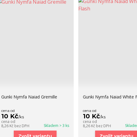
Gunki Nymfa Naiad Gremille
Gunki Nymfa Naiad White F
cena od
cena od
10 Kč
10 Kč
/
ks
/
ks
cena od
cena od
Skladem > 3 ks
Sklade
8,26 Kč
bez DPH
8,26 Kč
bez DPH
Zvolit variantu
Zvolit variantu