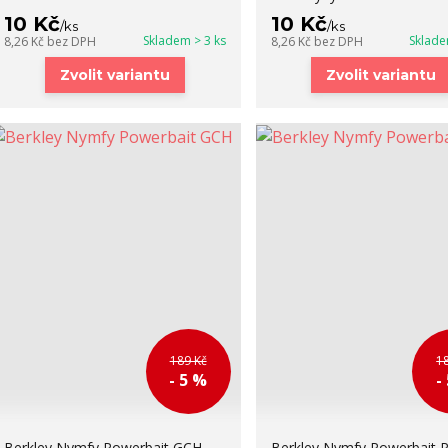
10 Kč
10 Kč
/
ks
/
ks
Skladem > 3 ks
Sklade
8,26 Kč
bez DPH
8,26 Kč
bez DPH
Zvolit variantu
Zvolit variantu
189 Kč
1
- 5 %
-
Berkley Nymfy Powerbait GCH
Berkley Nymfy Powerbait 