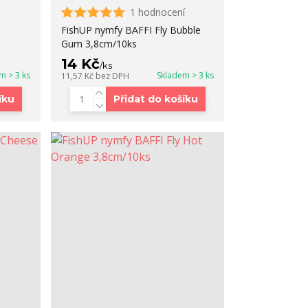
1 hodnocení
FishUP nymfy BAFFI Fly Bubble
Gum 3,8cm/10ks
14 Kč
/
ks
m > 3 ks
Skladem > 3 ks
11,57 Kč
bez DPH
íku
Přidat do košíku