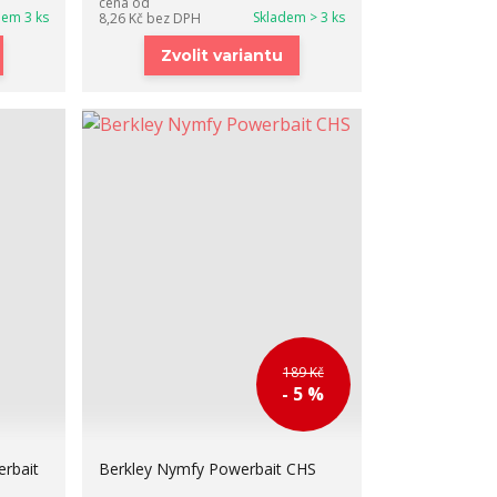
cena od
dem 3 ks
Skladem > 3 ks
8,26 Kč
bez DPH
Zvolit variantu
189 Kč
- 5 %
erbait
Berkley Nymfy Powerbait CHS