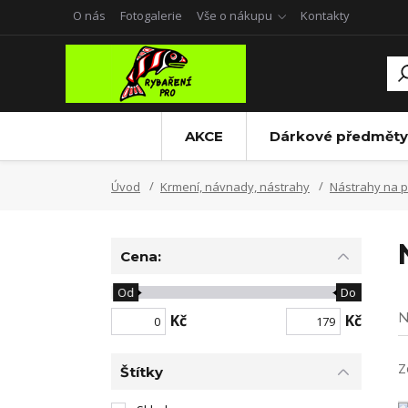
O nás
Fotogalerie
Vše o nákupu
Kontakty
AKCE
Dárkové předměty
Úvod
Krmení, návnady, nástrahy
Nástrahy na p
Cena:
Od
Do
N
Kč
Kč
Z
Štítky