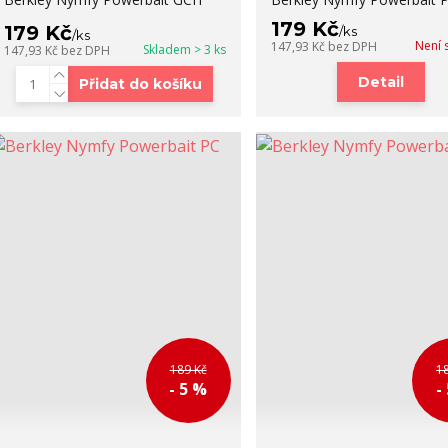
179 Kč
179 Kč
/
ks
/
ks
Není 
147,93 Kč
bez DPH
Skladem > 3 ks
147,93 Kč
bez DPH
Detail
Přidat do košíku
189 Kč
1
- 5 %
-