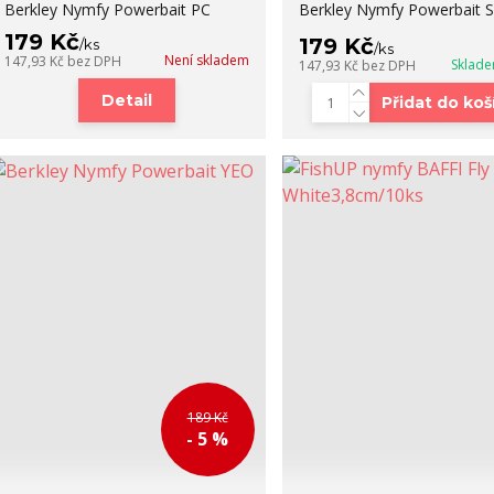
Berkley Nymfy Powerbait PC
Berkley Nymfy Powerbait
179 Kč
179 Kč
/
ks
/
ks
Není skladem
147,93 Kč
bez DPH
Sklade
147,93 Kč
bez DPH
Detail
Přidat do koš
189 Kč
- 5 %