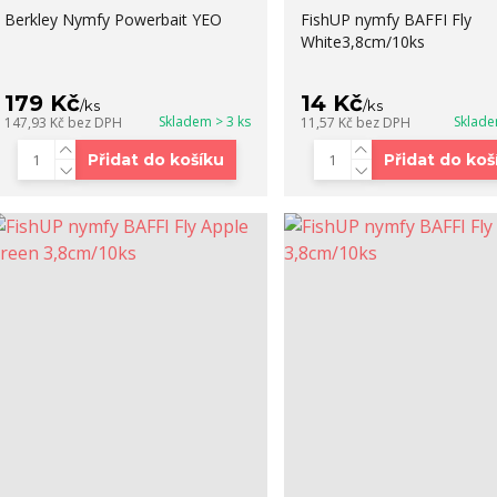
Berkley Nymfy Powerbait YEO
FishUP nymfy BAFFI Fly
White3,8cm/10ks
179 Kč
14 Kč
/
ks
/
ks
Skladem > 3 ks
Sklade
147,93 Kč
bez DPH
11,57 Kč
bez DPH
Přidat do košíku
Přidat do koš