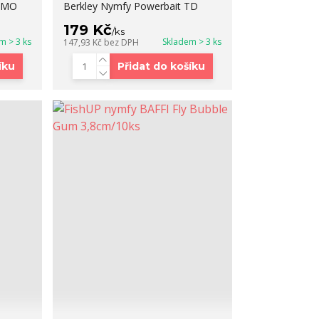
 SMO
Berkley Nymfy Powerbait TD
179 Kč
/
ks
m > 3 ks
Skladem > 3 ks
147,93 Kč
bez DPH
íku
Přidat do košíku