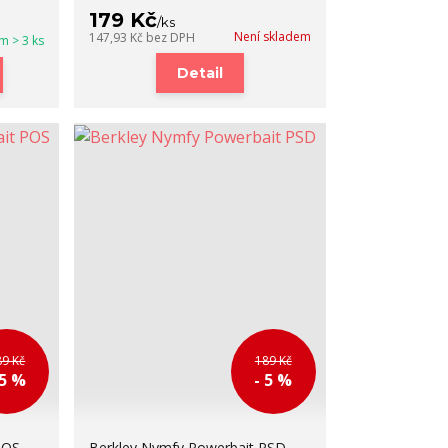
179 Kč
/
ks
Není skladem
147,93 Kč
bez DPH
m > 3 ks
Detail
89 Kč
189 Kč
 5 %
- 5 %
POS
Berkley Nymfy Powerbait PSD