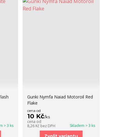
lash
Gunki Nymfa Naiad Motoroil Red
Flake
cena od
10 Kč
/
ks
cena od
m > 3 ks
Skladem > 3 ks
8,26 Kč
bez DPH
Zvolit variantu