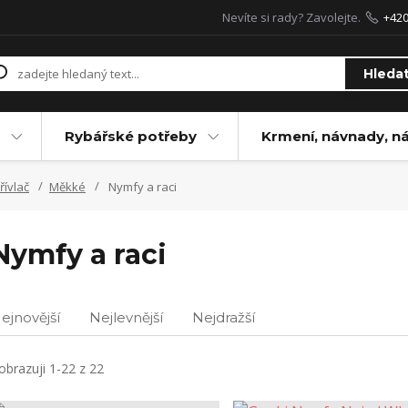
Nevíte si rady? Zavolejte.
+42
Hleda
Rybářské potřeby
Krmení, návnady, n
řívlač
Měkké
Nymfy a raci
Nymfy a raci
ejnovější
Nejlevnější
Nejdražší
obrazuji 1-22 z 22