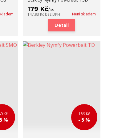
179 Kč
/
ks
skladem
Není skladem
147,93 Kč
bez DPH
Detail
89 Kč
189 Kč
 5 %
- 5 %