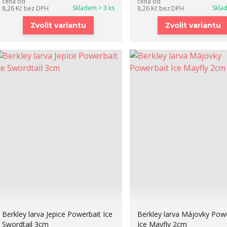
cena od
cena od
Skladem > 3 ks
Skla
8,26 Kč
bez DPH
8,26 Kč
bez DPH
Zvolit variantu
Zvolit variantu
Berkley larva Jepice Powerbait Ice
Berkley larva Májovky Pow
Swordtail 3cm
Ice Mayfly 2cm