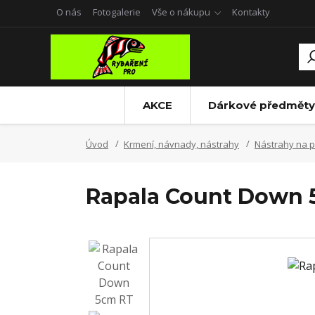
O nás
Fotogalerie
Vše o nákupu
Kontakty
AKCE
Dárkové předměty
Úvod
Krmení, návnady, nástrahy
Nástrahy na p
Rapala Count Down 