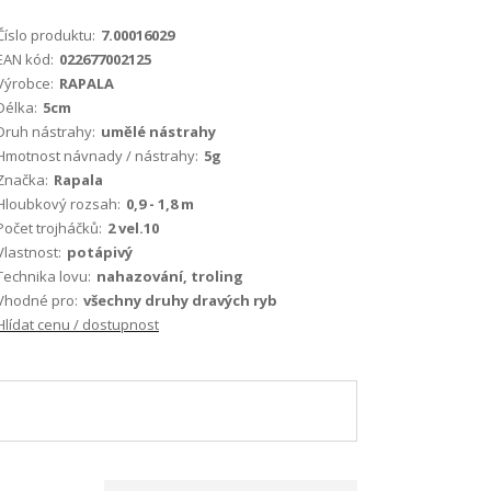
Číslo produktu:
7.00016029
EAN kód:
022677002125
Výrobce:
RAPALA
Délka:
5cm
Druh nástrahy:
umělé nástrahy
Hmotnost návnady / nástrahy:
5g
Značka:
Rapala
Hloubkový rozsah:
0,9 - 1,8 m
Počet trojháčků:
2 vel.10
Vlastnost:
potápivý
Technika lovu:
nahazování, troling
Vhodné pro:
všechny druhy dravých ryb
Hlídat cenu / dostupnost