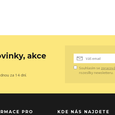
vinky, akce
Souhlasím se
zpracová
rozesílky newsletteru.
ednou za 14 dní.
ORMACE PRO
KDE NÁS NAJDETE