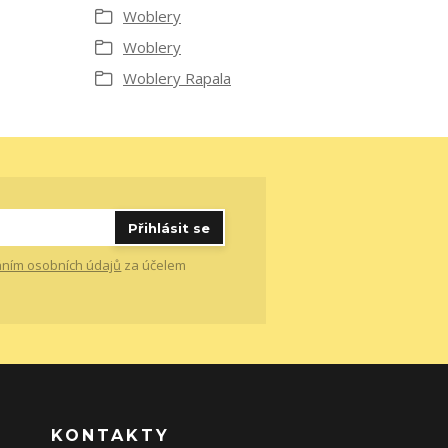
Woblery
Woblery
Woblery Rapala
Přihlásit se
ním osobních údajů
za účelem
KONTAKTY