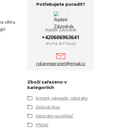
Potřebujete poradit?
a větru.
ící
Radek Závodník
+420606963641
(Po-Pá, 8-17 hod.)
rybarenipronet@email.cz
Zboží zařazeno v
kategoriích
Krmení, návnady, nástrahy
Způsob lovu
Nástrahy na přívlač
Přívlač