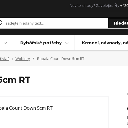
Nevíte si rady? Zavolejte.
+42
Hleda
Rybářské potřeby
Krmení, návnady, n
řívlač
Woblery
Rapala Count Down 5cm RT
5cm RT