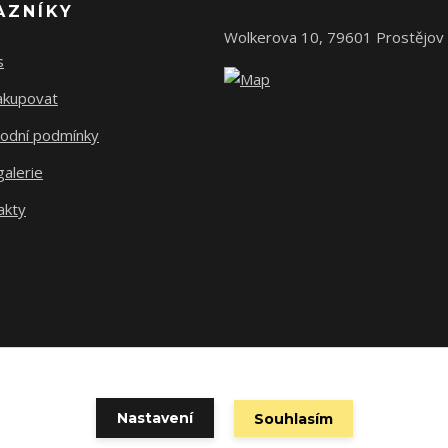
AZNÍKY
Wolkerova 10, 79601 Prostějov
s
nakupovat
odní podmínky
alerie
akty
Nastavení
Souhlasím
Vytvořeno na
Eshop-rychle.cz