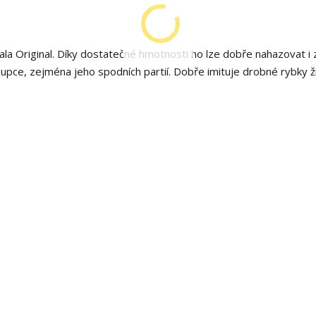
la Original. Díky dostatečné hmotnosti ho lze dobře nahazovat i z
upce, zejména jeho spodních partií. Dobře imituje drobné rybky žij