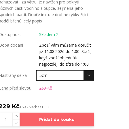
nahazovat i za větru. Je navržen pro pokrytí
různých částí vodního sloupce, zejména jeho
spodních partií. Dobře imituje drobné rybky žijící
podél břehů.
celý popis
Dostupnost
Skladem 2
Doba dodání
Zboží Vám můžeme doručit
již 11.08.2026 do 1:00. Stačí,
když zboží objednáte
nejpozději do zítra do 1:00
Nástrahy délka
Cena před slevou
269 Kč
229 Kč
189,26 Kč
bez DPH
Přidat do košíku