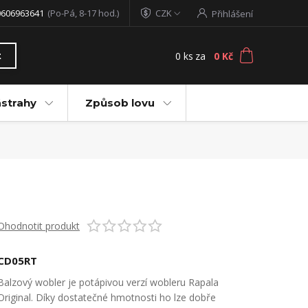
0606963641
(Po-Pá, 8-17 hod.)
CZK
Přihlášení
0
ks
za
0 Kč
t
ástrahy
Způsob lovu
Ohodnotit produkt
CD05RT
Balzový wobler je potápivou verzí wobleru Rapala
Original. Díky dostatečné hmotnosti ho lze dobře