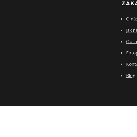
ZÁK
O ná
Jak 
Obch
Fotog
Kont
Blog
test