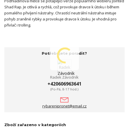
Podhladinová mělce se potápějící verze populárního wobleru Jointed
Shad Rap. Je citlivá a rychlá, což provokuje dravce k útoku i během
pomalého přivíjení nástrahy. Chrastící neutrální nástraha imituje
pohyb zraněné rybky a provokuje dravce k útoku. Je vhodná pro
přívlač i trolling.
Potřebujete poradit?
Radek Závodník
+420606963641
(Po-Pá, 8-17 hod.)
rybarenipronet@email.cz
Zboží zařazeno v kategoriích