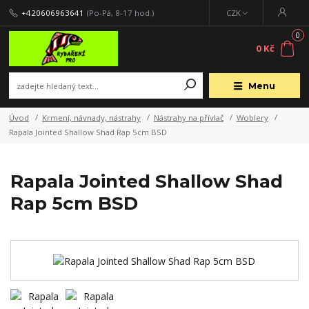
+420606963641
(Po-Pá, 8-17 hod.)
CZK
0
0 Kč
Menu
Úvod
Krmení, návnady, nástrahy
Nástrahy na přívlač
Woblery
Rapala Jointed Shallow Shad Rap 5cm BSD
Rapala Jointed Shallow Shad
Rap 5cm BSD