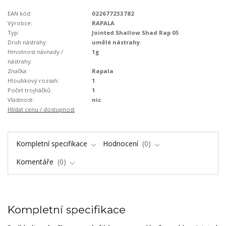
EAN kód:
022677233782
Výrobce:
RAPALA
Typ:
Jointed Shallow Shad Rap 05
Druh nástrahy:
umělé nástrahy
Hmotnost návnady /
1g
nástrahy:
Značka:
Rapala
Hloubkový rozsah:
1
Počet trojháčků:
1
Vlastnost:
nic
Hlídat cenu / dostupnost
Kompletní specifikace
Hodnocení
0
Komentáře
0
Kompletní specifikace