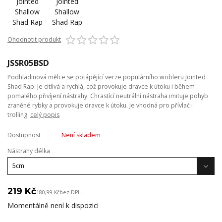
Ohodnotit produkt
JSSR05BSD
Podhladinová mělce se potápějící verze populárního wobleru Jointed
Shad Rap. Je citlivá a rychlá, což provokuje dravce k útoku i během
pomalého přivíjení nástrahy. Chrastící neutrální nástraha imituje pohyb
zraněné rybky a provokuje dravce k útoku. Je vhodná pro přívlač i
trolling.
celý popis
Dostupnost
Není skladem
Nástrahy délka
219 Kč
180,99 Kč
bez DPH
Momentálně není k dispozici