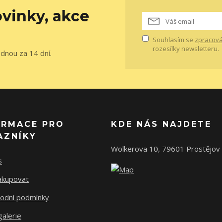
vinky, akce
Souhlasím se
zpracová
rozesílky newsletteru.
ednou za 14 dní.
ORMACE PRO
KDE NÁS NAJDETE
AZNÍKY
Wolkerova 10, 79601 Prostějov
s
nakupovat
odní podmínky
alerie