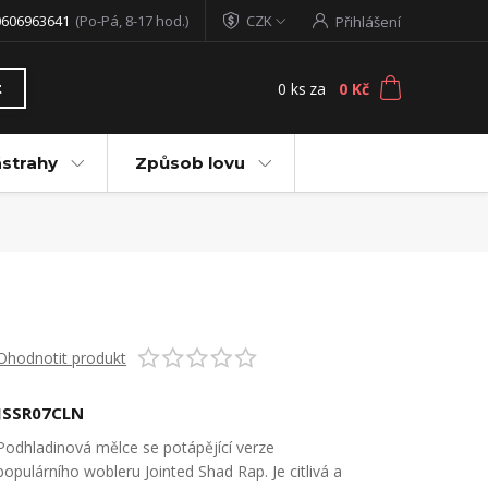
0606963641
(Po-Pá, 8-17 hod.)
CZK
Přihlášení
0
ks
za
0 Kč
t
ástrahy
Způsob lovu
Ohodnotit produkt
JSSR07CLN
Podhladinová mělce se potápějící verze
populárního wobleru Jointed Shad Rap. Je citlivá a