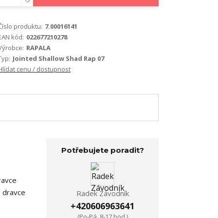
Číslo produktu:
7.00016141
EAN kód:
022677210278
Výrobce:
RAPALA
Typ:
Jointed Shallow Shad Rap 07
Hlídat cenu / dostupnost
Potřebujete poradit?
ravce
e dravce
Radek Závodník
+420606963641
(Po-Pá, 8-17 hod.)