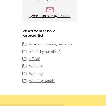
rybarenipronet@email.cz
Zboží zařazeno v
kategoriích
Krmení, návnady, nástrahy
Nástrahy na přívlač
Přívlač
Woblery
Woblery
Woblery Rapala