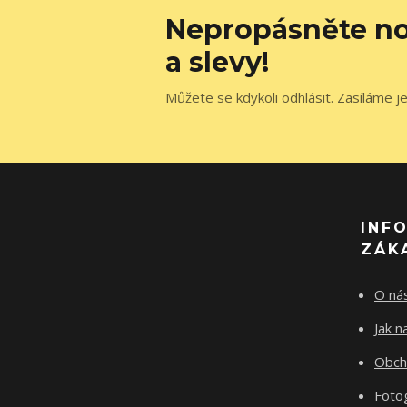
Nepropásněte no
a slevy!
Můžete se kdykoli odhlásit. Zasíláme j
INF
ZÁK
O ná
Jak 
Obch
Fotog