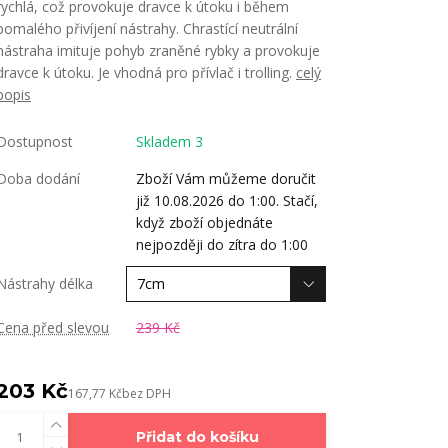
rychlá, což provokuje dravce k útoku i během
pomalého přivíjení nástrahy. Chrastící neutrální
nástraha imituje pohyb zraněné rybky a provokuje
dravce k útoku. Je vhodná pro přívlač i trolling.
celý
popis
Dostupnost
Skladem 3
Doba dodání
Zboží Vám můžeme doručit
již 10.08.2026 do 1:00. Stačí,
když zboží objednáte
nejpozději do zítra do 1:00
Nástrahy délka
Cena před slevou
239 Kč
203 Kč
167,77 Kč
bez DPH
Přidat do košíku