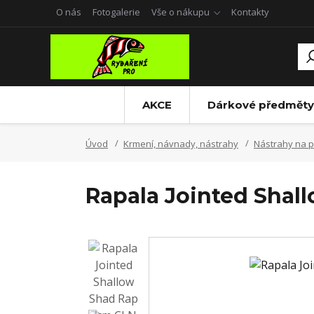
O nás
Fotogalerie
Vše o nákupu
Kontakty
AKCE
Dárkové předměty
Úvod
Krmení, návnady, nástrahy
Nástrahy na p
Rapala Jointed Shal