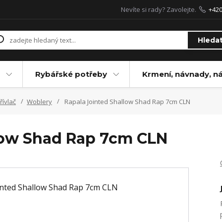
Nevíte si rady? Zavolejte.
+42
Hleda
Rybářské potřeby
Krmení, návnady, n
řívlač
Woblery
Rapala Jointed Shallow Shad Rap 7cm CLN
low Shad Rap 7cm CLN