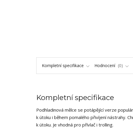
Kompletní specifikace
Hodnocení
0
Kompletní specifikace
Podhladinová mělce se potápějící verze populárn
k útoku i během pomalého přivíjení nástrahy. Ch
k útoku. Je vhodná pro přívlač i trolling.