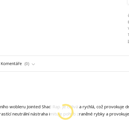
Komentáře
0
ího wobleru Jointed Shad Rap. Je citlivá a rychlá, což provokuje d
rastící neutrální nástraha imituje pohyb zraněné rybky a provokuj