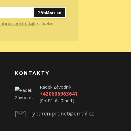
Přihlásit se
ním osobních údajů
za účelem
KONTAKTY
Radek Závodník
+420606963641
(Po-Pá, 8-17 hod.)
rybarenipronet@email.cz