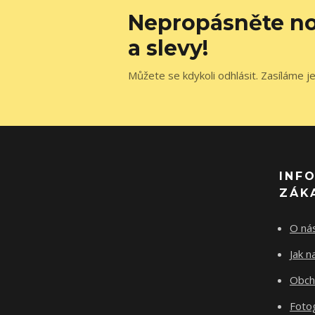
Nepropásněte no
a slevy!
Můžete se kdykoli odhlásit. Zasíláme j
INF
ZÁK
O ná
Jak 
Obch
Fotog