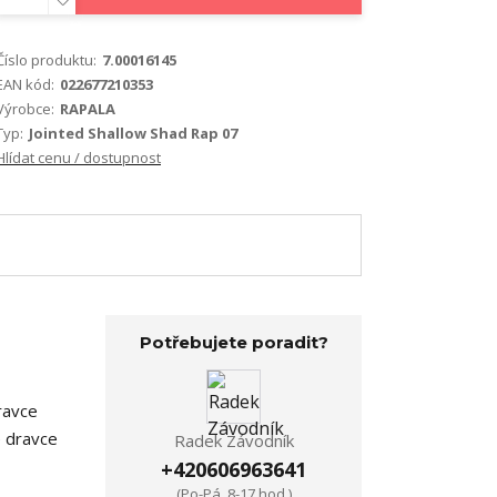
Číslo produktu:
7.00016145
EAN kód:
022677210353
Výrobce:
RAPALA
Typ:
Jointed Shallow Shad Rap 07
Hlídat cenu / dostupnost
Potřebujete poradit?
ravce
e dravce
Radek Závodník
+420606963641
(Po-Pá, 8-17 hod.)