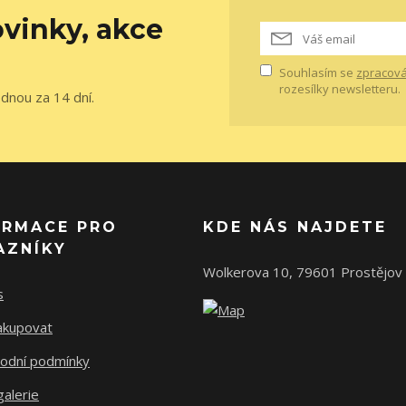
vinky, akce
Souhlasím se
zpracová
rozesílky newsletteru.
ednou za 14 dní.
ORMACE PRO
KDE NÁS NAJDETE
AZNÍKY
Wolkerova 10, 79601 Prostějov
s
nakupovat
odní podmínky
alerie