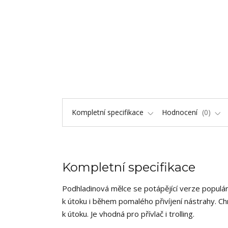
Kompletní specifikace
Hodnocení
0
Kompletní specifikace
Podhladinová mělce se potápějící verze populárn
k útoku i během pomalého přivíjení nástrahy. Ch
k útoku. Je vhodná pro přívlač i trolling.