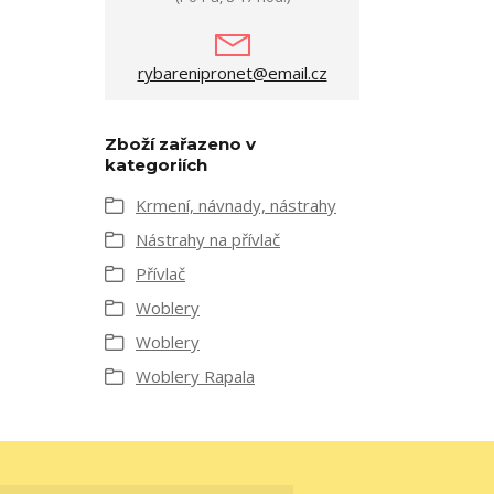
rybarenipronet@email.cz
Zboží zařazeno v
kategoriích
Krmení, návnady, nástrahy
Nástrahy na přívlač
Přívlač
Woblery
Woblery
Woblery Rapala