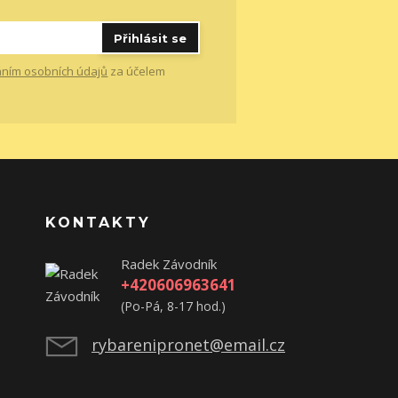
Přihlásit se
ním osobních údajů
za účelem
KONTAKTY
Radek Závodník
+420606963641
(Po-Pá, 8-17 hod.)
rybarenipronet@email.cz