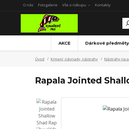
O nás
Fotogalerie
Vše o nákupu
Kontakty
AKCE
Dárkové předměty
Úvod
Krmení, návnady, nástrahy
Nástrahy na p
Rapala Jointed Shal