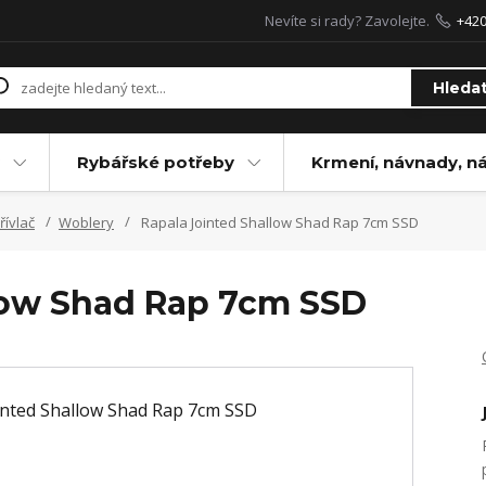
Nevíte si rady? Zavolejte.
+42
Hleda
Rybářské potřeby
Krmení, návnady, n
řívlač
Woblery
Rapala Jointed Shallow Shad Rap 7cm SSD
low Shad Rap 7cm SSD