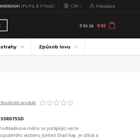
0606963641
(Po-Pá, 8-17 hod.)
CZK
Přihlášení
0
ks
za
0 Kč
t
ástrahy
Způsob lovu
Ohodnotit produkt
JSSR07SSD
Podhladinová mělce se potápějící verze
populárního wobleru Jointed Shad Rap. Je citlivá a