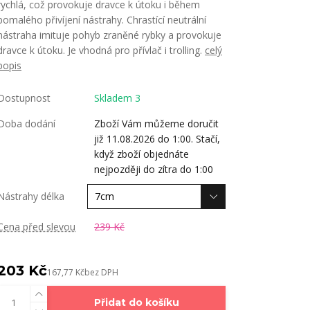
rychlá, což provokuje dravce k útoku i během
pomalého přivíjení nástrahy. Chrastící neutrální
nástraha imituje pohyb zraněné rybky a provokuje
dravce k útoku. Je vhodná pro přívlač i trolling.
celý
popis
Dostupnost
Skladem 3
Doba dodání
Zboží Vám můžeme doručit
již 11.08.2026 do 1:00. Stačí,
když zboží objednáte
nejpozději do zítra do 1:00
Nástrahy délka
Cena před slevou
239 Kč
203 Kč
167,77 Kč
bez DPH
Přidat do košíku