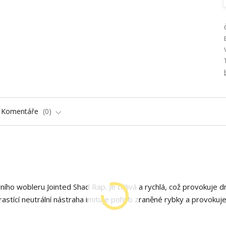
Komentáře
0
ího wobleru Jointed Shad Rap. Je citlivá a rychlá, což provokuje d
rastící neutrální nástraha imituje pohyb zraněné rybky a provokuj