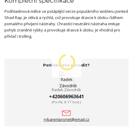
Kompletní specifikace
Podhladinová mělce se potápějící verze populárního wobleru Jointed
Shad Rap. Je citlivá a rychlá, což provokuje dravce k útoku i během
pomalého přivíjení nástrahy. Chrastící neutrální nástraha imituje
pohyb zraněné rybky a provokuje dravce k útoku. Je vhodná pro
přívlač i trolling.
Potřebujete poradit?
Radek Závodník
+420606963641
(Po-Pá, 8-17 hod.)
rybarenipronet@email.cz