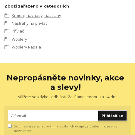
Zboží zařazeno v kategoriích
Krmení, návnady, nástrahy
Nástrahy na přívlač
Přívlač
Woblery
Woblery Rapala
Nepropásněte novinky, akce
a slevy!
Můžete se kdykoli odhlásit. Zasíláme jednou za 14 dní.
Přihlásit se
Souhlasím se
zpracováním osobních údajů
za účelem rozesílky
newsletteru.