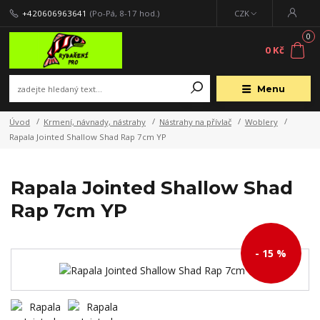
+420606963641
(Po-Pá, 8-17 hod.)
CZK
0
0 Kč
Menu
Úvod
Krmení, návnady, nástrahy
Nástrahy na přívlač
Woblery
Rapala Jointed Shallow Shad Rap 7cm YP
Rapala Jointed Shallow Shad
Rap 7cm YP
- 15 %