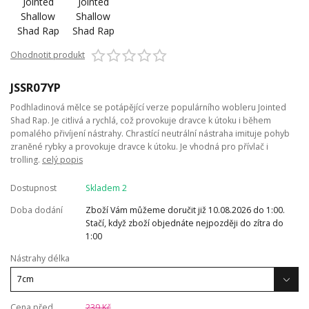
Ohodnotit produkt
JSSR07YP
Podhladinová mělce se potápějící verze populárního wobleru Jointed
Shad Rap. Je citlivá a rychlá, což provokuje dravce k útoku i během
pomalého přivíjení nástrahy. Chrastící neutrální nástraha imituje pohyb
zraněné rybky a provokuje dravce k útoku. Je vhodná pro přívlač i
trolling.
celý popis
Dostupnost
Skladem 2
Doba dodání
Zboží Vám můžeme doručit již 10.08.2026 do 1:00.
Stačí, když zboží objednáte nejpozději do zítra do
1:00
Nástrahy délka
Cena před
239 Kč