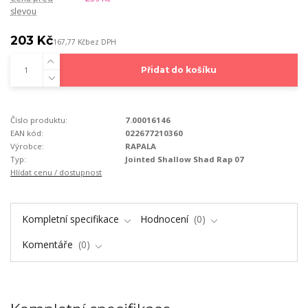
slevou
203 Kč
167,77 Kč
bez DPH
Přidat do košíku
Číslo produktu:
7.00016146
EAN kód:
022677210360
Výrobce:
RAPALA
Typ:
Jointed Shallow Shad Rap 07
Hlídat cenu / dostupnost
Kompletní specifikace
Hodnocení
0
Komentáře
0