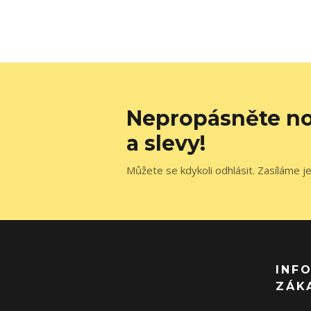
Nepropásněte no
a slevy!
Můžete se kdykoli odhlásit. Zasíláme j
INF
ZÁK