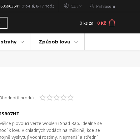
0606963641
(Po-Pá, 8-17 hod.)
CZK
Přihlášení
0
ks
za
0 Kč
t
ástrahy
Způsob lovu
Ohodnotit produkt
SSR07HT
Mělce plovoucí verze wobleru Shad Rap. Ideálně se
hodí k lovu v chladných vodách na mělčině, kde se
hojně vyskytují vodní rostliny. Nejmenší a střední