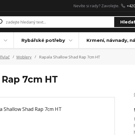
Nevíte si rady? Zavolejte.
+42
Hleda
Rybářské potřeby
Krmení, návnady, n
řívlač
Woblery
Rapala Shallow Shad Rap 7cm HT
d Rap 7cm HT