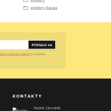
Woblery
Woblery Rapala
Přihlásit se
ním osobních údajů
za účelem
KONTAKTY
Radek Závodník