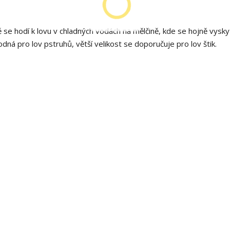
se hodí k lovu v chladných vodách na mělčině, kde se hojně vyskyt
odná pro lov pstruhů, větší velikost se doporučuje pro lov štik.