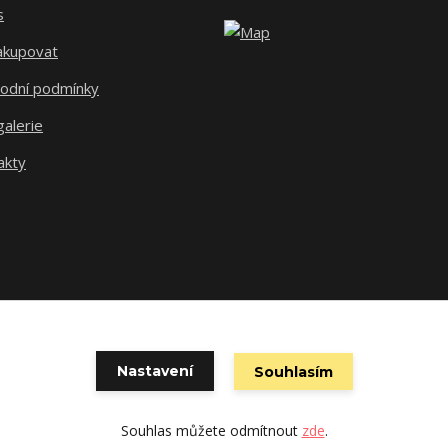
s
nakupovat
odní podmínky
alerie
akty
Nastavení
Souhlasím
Vytvořeno na
Eshop-rychle.cz
Souhlas můžete odmítnout
zde
.