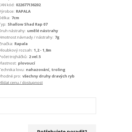
EAN kód:
022677136202
Výrobce:
RAPALA
Délka:
7cm
Typ:
Shallow Shad Rap 07
Druh nástrahy:
umělé nástrahy
Hmotnost návnady / nástrahy:
7g
Značka:
Rapala
Hloubkový rozsah:
1,2 - 1,8m
Počet trojháčků:
2 vel.5
Vlastnost:
plovoucí
Technika lovu:
nahazování, troling
Vhodné pro:
všechny druhy dravých ryb
Hlídat cenu / dostupnost
Potřebujete poradit?