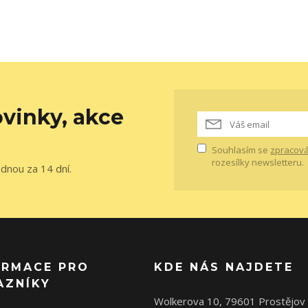
vinky, akce
Souhlasím se
zpracová
rozesílky newsletteru.
ednou za 14 dní.
ORMACE PRO
KDE NÁS NAJDETE
AZNÍKY
Wolkerova 10, 79601 Prostějov