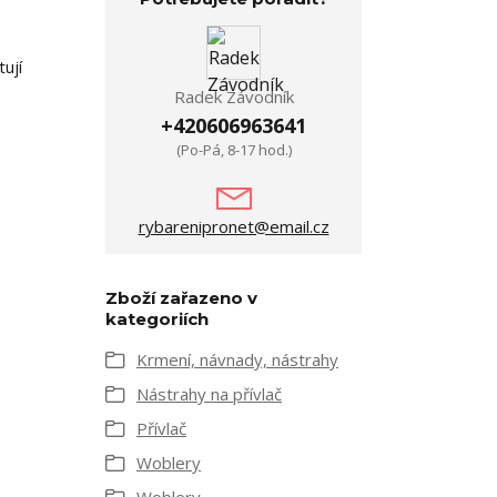
ují
Radek Závodník
+420606963641
(Po-Pá, 8-17 hod.)
rybarenipronet@email.cz
Zboží zařazeno v
kategoriích
Krmení, návnady, nástrahy
Nástrahy na přívlač
Přívlač
Woblery