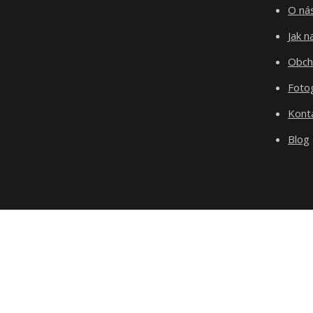
O ná
Jak 
Obch
Fotog
Kont
Blog
test