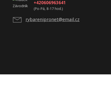
+420606963641
(Po-Pá, 8-17 hod.)
rybarenipronet@email.cz