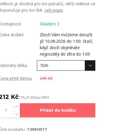
velikost je vhodná pro lov pstruhů, větší velikost se
doporučuje pro lov štik.
celý popis
Dostupnost
Skladem 3
Doba dodání
Zboží Vám můžeme doručit
již 10.08.2026 do 1:00. Stačí,
když zboží objednáte
nejpozději do zítra do 1:00
Nástrahy délka
Cena před slevou
249 Kč
212 Kč
175,21 Kč
bez DPH
Přidat do košíku
Číslo produktu:
7.00016117