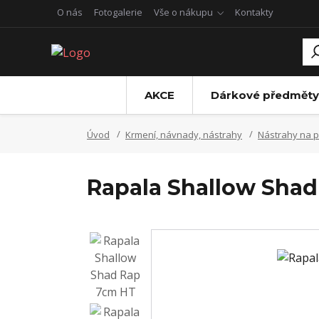
O nás
Fotogalerie
Vše o nákupu
Kontakty
AKCE
Dárkové předměty
Úvod
Krmení, návnady, nástrahy
Nástrahy na p
Rapala Shallow Sha