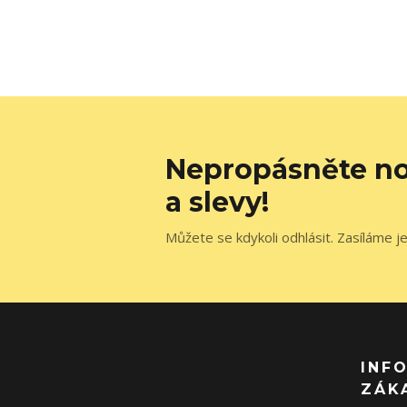
Nepropásněte no
a slevy!
Můžete se kdykoli odhlásit. Zasíláme j
INF
ZÁK