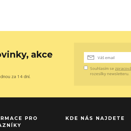
vinky, akce
Souhlasím se
zpracová
rozesílky newsletteru.
ednou za 14 dní.
ORMACE PRO
KDE NÁS NAJDETE
AZNÍKY