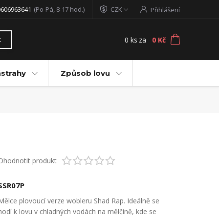
0606963641
(Po-Pá, 8-17 hod.)
CZK
Přihlášení
0
ks
za
0 Kč
t
ástrahy
Způsob lovu
Ohodnotit produkt
SSR07P
Mělce plovoucí verze wobleru Shad Rap. Ideálně se
hodí k lovu v chladných vodách na mělčině, kde se