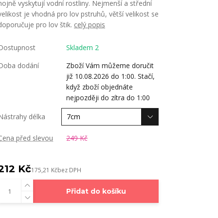
hojně vyskytují vodní rostliny. Nejmenší a střední
velikost je vhodná pro lov pstruhů, větší velikost se
doporučuje pro lov štik.
celý popis
Dostupnost
Skladem 2
Doba dodání
Zboží Vám můžeme doručit
již 10.08.2026 do 1:00. Stačí,
když zboží objednáte
nejpozději do zítra do 1:00
Nástrahy délka
Cena před slevou
249 Kč
212 Kč
175,21 Kč
bez DPH
Přidat do košíku