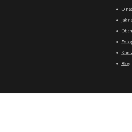
O ná
Jak 
Obch
Fotog
Kont
Blog
test