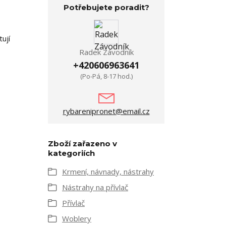
Potřebujete poradit?
ují
Radek Závodník
+420606963641
(Po-Pá, 8-17 hod.)
rybarenipronet@email.cz
Zboží zařazeno v
kategoriích
Krmení, návnady, nástrahy
Nástrahy na přívlač
Přívlač
Woblery