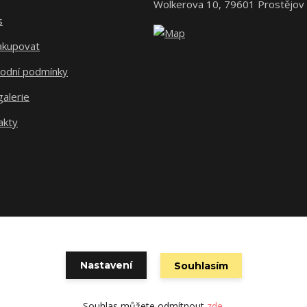
Wolkerova 10, 79601 Prostějov
s
nakupovat
odní podmínky
alerie
akty
Nastavení
Souhlasím
Vytvořeno na
Eshop-rychle.cz
Souhlas můžete odmítnout
zde
.