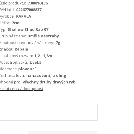
Číslo produktu:
7.00016106
EAN kód:
022677008837
Výrobce:
RAPALA
Délka:
7cm
Typ:
Shallow Shad Rap 07
Druh nástrahy:
umělé nástrahy
Hmotnost návnady / nástrahy:
7g
Značka:
Rapala
Hloubkový rozsah:
1,2 - 1,8m
Počet trojháčků:
2 vel.5
Vlastnost:
plovoucí
Technika lovu:
nahazování, troling
Vhodné pro:
všechny druhy dravých ryb
Hlídat cenu / dostupnost