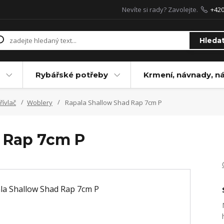
Nevíte si rady? Zavolejte.
+42
Hleda
Rybářské potřeby
Krmení, návnady, n
řívlač
Woblery
Rapala Shallow Shad Rap 7cm P
 Rap 7cm P