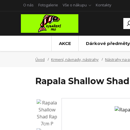
O nás
Fotogalerie
Vše o nákupu
Kontakty
AKCE
Dárkové předměty
Úvod
Krmení, návnady, nástrahy
Nástrahy na p
Rapala Shallow Shad