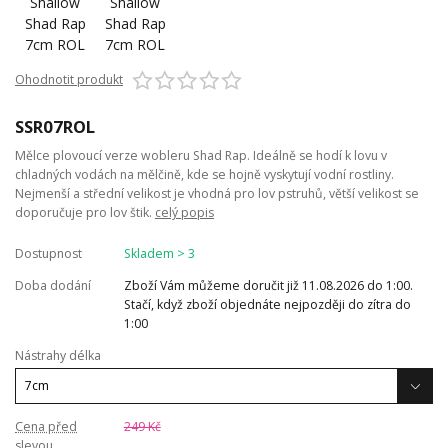
Ohodnotit produkt
SSR07ROL
Mělce plovoucí verze wobleru Shad Rap. Ideálně se hodí k lovu v
chladných vodách na mělčině, kde se hojně vyskytují vodní rostliny.
Nejmenší a střední velikost je vhodná pro lov pstruhů, větší velikost se
doporučuje pro lov štik.
celý popis
Dostupnost
Skladem > 3
Doba dodání
Zboží Vám můžeme doručit již 11.08.2026 do 1:00.
Stačí, když zboží objednáte nejpozději do zítra do
1:00
Nástrahy délka
Cena před
249 Kč
slevou