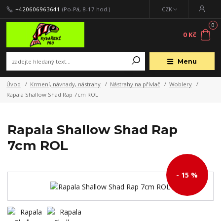
+420606963641
(Po-Pá, 8-17 hod.)
CZK
0
0 Kč
Menu
Úvod
Krmení, návnady, nástrahy
Nástrahy na přívlač
Woblery
Rapala Shallow Shad Rap 7cm ROL
Rapala Shallow Shad Rap
7cm ROL
- 15 %