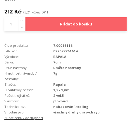
212 Kč
175,21 Kč
bez DPH
Přidat do košíku
Číslo produktu:
7.00016116
EAN kód:
022677261614
Výrobce:
RAPALA
Délka:
7cm
Druh nástrahy:
umělé nástrahy
Hmotnost návnady /
7g
nástrahy:
Značka:
Rapala
Hloubkový rozsah:
1,2 - 1,8m
Počet trojháčků:
2 vel.5
Vlastnost:
plovoucí
Technika lovu:
nahazování, troling
Vhodné pro:
všechny druhy dravých ryb
Hlídat cenu / dostupnost