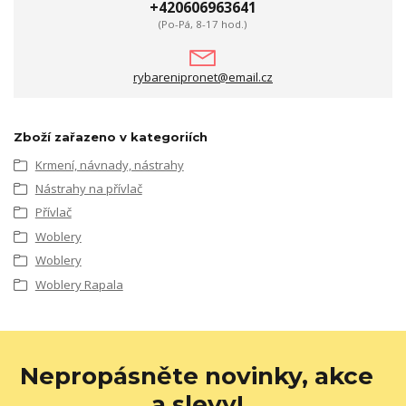
+420606963641
(Po-Pá, 8-17 hod.)
rybarenipronet@email.cz
Zboží zařazeno v kategoriích
Krmení, návnady, nástrahy
Nástrahy na přívlač
Přívlač
Woblery
Woblery
Woblery Rapala
Nepropásněte novinky, akce
a slevy!