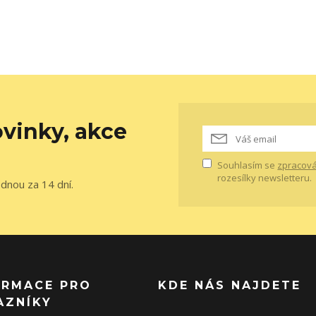
vinky, akce
Souhlasím se
zpracová
rozesílky newsletteru.
ednou za 14 dní.
ORMACE PRO
KDE NÁS NAJDETE
AZNÍKY