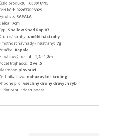
Číslo produktu:
7.00016115
EAN kód:
022677008929
Výrobce:
RAPALA
Délka:
7cm
Typ:
Shallow Shad Rap 07
Druh nástrahy:
umělé nástrahy
Hmotnost návnady / nástrahy:
7g
Značka:
Rapala
Hloubkový rozsah:
1,2 - 1,8m
Počet trojháčků:
2 vel.5
Vlastnost:
plovoucí
Technika lovu:
nahazování, troling
Vhodné pro:
všechny druhy dravých ryb
Hlídat cenu / dostupnost