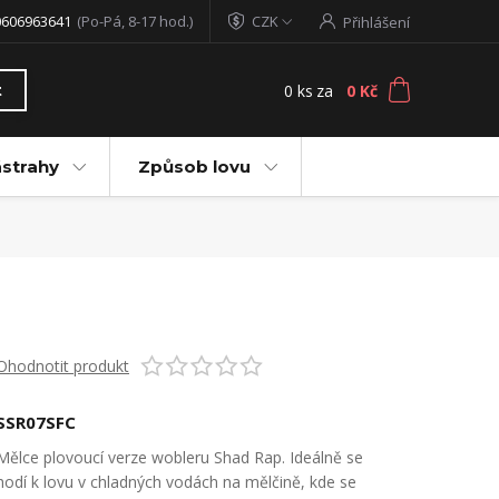
0606963641
(Po-Pá, 8-17 hod.)
CZK
Přihlášení
0
ks
za
0 Kč
t
ástrahy
Způsob lovu
Ohodnotit produkt
SSR07SFC
Mělce plovoucí verze wobleru Shad Rap. Ideálně se
hodí k lovu v chladných vodách na mělčině, kde se