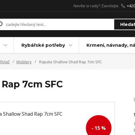
Nevíte si rady? Zavolejte.
+42
Hleda
Rybářské potřeby
Krmení, návnady, n
řívlač
Woblery
Rapala Shallow Shad Rap 7cm SFC
d Rap 7cm SFC
- 15 %