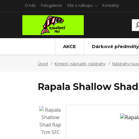
O nás
Fotogalerie
Vše o nákupu
Kontakty
AKCE
Dárkové předměty
Úvod
Krmení, návnady, nástrahy
Nástrahy na p
Rapala Shallow Sha