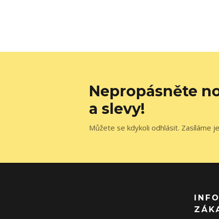
Nepropásněte no
a slevy!
Můžete se kdykoli odhlásit. Zasíláme j
INF
ZÁK