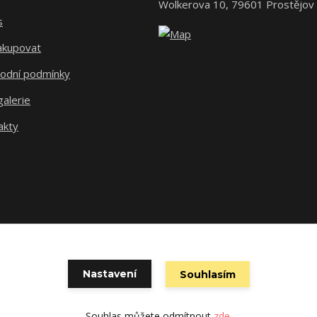
Wolkerova 10, 79601 Prostějov
s
nakupovat
odní podmínky
alerie
akty
Nastavení
Souhlasím
Vytvořeno na
Eshop-rychle.cz
Souhlas můžete odmítnout
zde
.