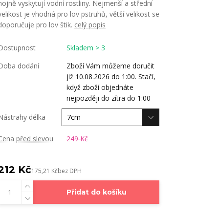
hojně vyskytují vodní rostliny. Nejmenší a střední
velikost je vhodná pro lov pstruhů, větší velikost se
doporučuje pro lov štik.
celý popis
Dostupnost
Skladem > 3
Doba dodání
Zboží Vám můžeme doručit
již 10.08.2026 do 1:00. Stačí,
když zboží objednáte
nejpozději do zítra do 1:00
Nástrahy délka
Cena před slevou
249 Kč
212 Kč
175,21 Kč
bez DPH
Přidat do košíku