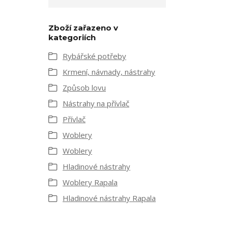
Zboží zařazeno v
kategoriích
Rybářské potřeby
Krmení, návnady, nástrahy
Způsob lovu
Nástrahy na přívlač
Přívlač
Woblery
Woblery
Hladinové nástrahy
Woblery Rapala
Hladinové nástrahy Rapala