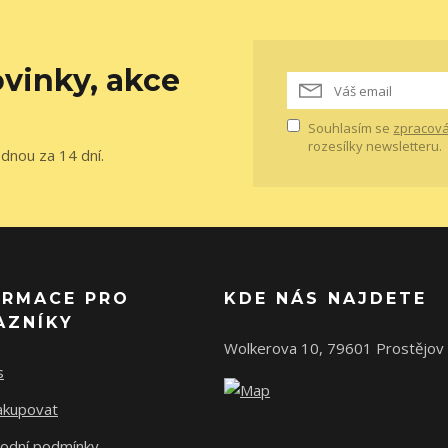
vinky, akce
Souhlasím se
zpracová
rozesílky newsletteru.
ednou za 14 dní.
ORMACE PRO
KDE NÁS NAJDETE
AZNÍKY
Wolkerova 10, 79601 Prostějov
s
nakupovat
odní podmínky