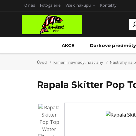
O nás
Fotogalerie
Vše o nákupu
Kontakty
AKCE
Dárkové předměty
Úvod
Krmení, návnady, nástrahy
Nástrahy na p
Rapala Skitter Pop 