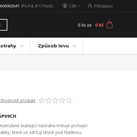
0606963641
(Po-Pá, 8-17 hod.)
CZK
Přihlášení
0
ks
za
0 Kč
t
ástrahy
Způsob lovu
Ohodnotit produkt
SP09CH
Inzenzívně bublající nástraha imituje prchající
rabky, které se zdržují těsně pod hladinou.