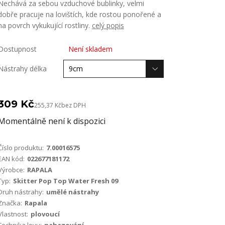
Nechává za sebou vzduchové bublinky, velmi
dobře pracuje na lovištích, kde rostou ponořené a
na povrch vykukující rostliny.
celý popis
Dostupnost
Není skladem
Nástrahy délka
309 Kč
255,37 Kč
bez DPH
Momentálně není k dispozici
Číslo produktu:
7.00016575
EAN kód:
022677181172
Výrobce:
RAPALA
Typ:
Skitter Pop Top Water Fresh 09
Druh nástrahy:
umělé nástrahy
Značka:
Rapala
Vlastnost:
plovoucí