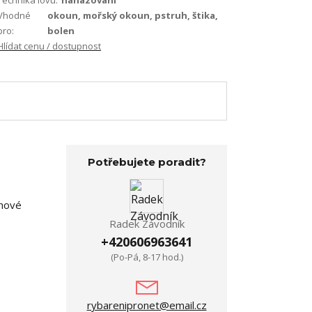
Technika lovu:
nahazování
Vhodné
okoun, mořský okoun, pstruh, štika,
pro:
bolen
Hlídat cenu / dostupnost
Potřebujete poradit?
chové
Radek Závodník
+420606963641
(Po-Pá, 8-17 hod.)
rybarenipronet@email.cz