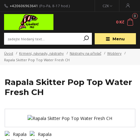
+420606963641
(Po-Pá, 8-17 hod.)
CZK
0
0 Kč
Menu
Úvod
Krmení, návnady, nástrahy
Nástrahy na přívlač
Woblery
Rapala Skitter Pop Top Water Fresh CH
Rapala Skitter Pop Top Water
Fresh CH