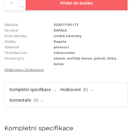
Přidat do košíku
EAN kód:
022677181172
Výrobce:
RAPALA
Druh nástrahy:
umělé nástrahy
Značka:
Rapala
Vlastnost:
plovoucí
Technika lovu:
nahazování
Vhodné pro:
okoun, mořský okoun, pstruh, štika,
bolen
Hlídat cenu / dostupnost
Kompletní specifikace
Hodnocení
0
Komentáře
0
Kompletní specifikace