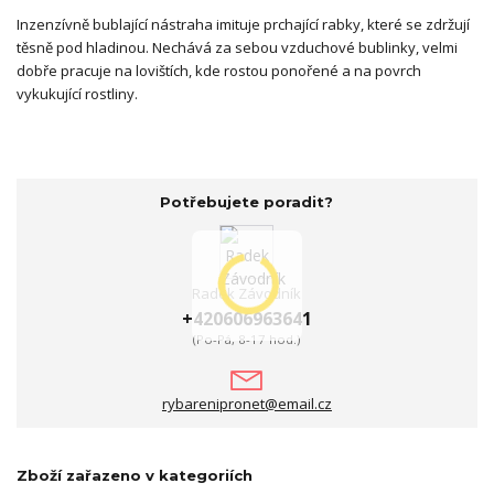
Inzenzívně bublající nástraha imituje prchající rabky, které se zdržují
těsně pod hladinou. Nechává za sebou vzduchové bublinky, velmi
dobře pracuje na lovištích, kde rostou ponořené a na povrch
vykukující rostliny.
Potřebujete poradit?
Radek Závodník
+420606963641
(Po-Pá, 8-17 hod.)
rybarenipronet@email.cz
Zboží zařazeno v kategoriích