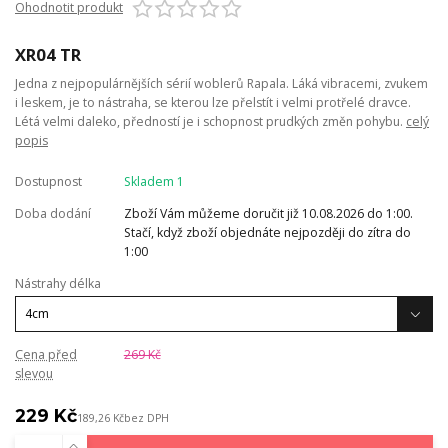
Ohodnotit produkt
XR04 TR
Jedna z nejpopulárnějších sérií woblerů Rapala. Láká vibracemi, zvukem
i leskem, je to nástraha, se kterou lze přelstít i velmi protřelé dravce.
Létá velmi daleko, předností je i schopnost prudkých změn pohybu.
celý
popis
Dostupnost
Skladem 1
Doba dodání
Zboží Vám můžeme doručit již 10.08.2026 do 1:00.
Stačí, když zboží objednáte nejpozději do zítra do
1:00
Nástrahy délka
Cena před
269 Kč
slevou
229 Kč
189,26 Kč
bez DPH