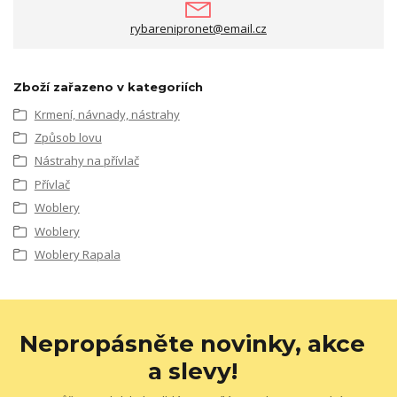
rybarenipronet@email.cz
Zboží zařazeno v kategoriích
Krmení, návnady, nástrahy
Způsob lovu
Nástrahy na přívlač
Přívlač
Woblery
Woblery
Woblery Rapala
Nepropásněte novinky, akce
a slevy!