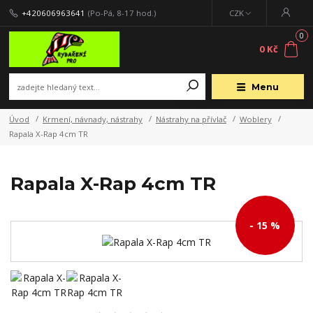
+420606963641
(Po-Pá, 8-17 hod.)
CZK
0
0 Kč
Menu
Úvod
Krmení, návnady, nástrahy
Nástrahy na přívlač
Woblery
Rapala X-Rap 4cm TR
Rapala X-Rap 4cm TR
- 15 %