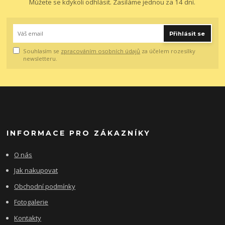
Můžete se kdykoli odhlásit. Zasíláme jednou za 14 dní.
Přihlásit se
Souhlasím se
zpracováním osobních údajů
za účelem rozesílky
newsletteru.
INFORMACE PRO ZÁKAZNÍKY
O nás
Jak nakupovat
Obchodní podmínky
Fotogalerie
Kontakty