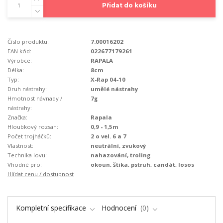
Přidat do košíku
Číslo produktu:
7.00016202
EAN kód:
022677179261
Výrobce:
RAPALA
Délka:
8cm
Typ:
X-Rap 04-10
Druh nástrahy:
umělé nástrahy
Hmotnost návnady /
7g
nástrahy:
Značka:
Rapala
Hloubkový rozsah:
0,9 - 1,5m
Počet trojháčků:
2 o vel. 6 a 7
Vlastnost:
neutrální, zvukový
Technika lovu:
nahazování, troling
Vhodné pro:
okoun, štika, pstruh, candát, losos
Hlídat cenu / dostupnost
Kompletní specifikace
Hodnocení
0