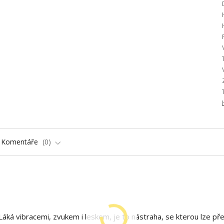
Komentáře
0
Láká vibracemi, zvukem i leskem, je to nástraha, se kterou lze přel