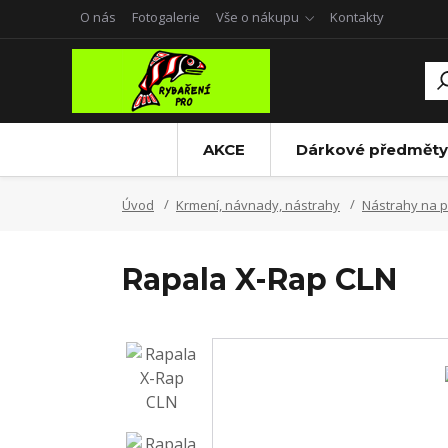
O nás
Fotogalerie
Vše o nákupu
Kontakty
AKCE
Dárkové předměty
Úvod
Krmení, návnady, nástrahy
Nástrahy na p
Rapala X-Rap CLN