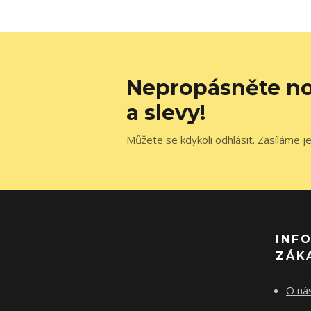
Nepropásněte no
a slevy!
Můžete se kdykoli odhlásit. Zasíláme j
INF
ZÁK
O ná