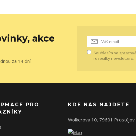
vinky, akce
Souhlasím se
zpracová
rozesílky newsletteru.
ednou za 14 dní.
ORMACE PRO
KDE NÁS NAJDETE
AZNÍKY
Wolkerova 10, 79601 Prostějov
s