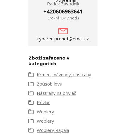
Radek Závodník
+420606963641
(Po-Pá, 8-17 hod.)
rybarenipronet@email.cz
Zboží zařazeno v
kategoriích
Krmení, návnady, nástrahy
Způsob lovu
Nástrahy na přívlač
Přívlač
Woblery
Woblery
Woblery Rapala