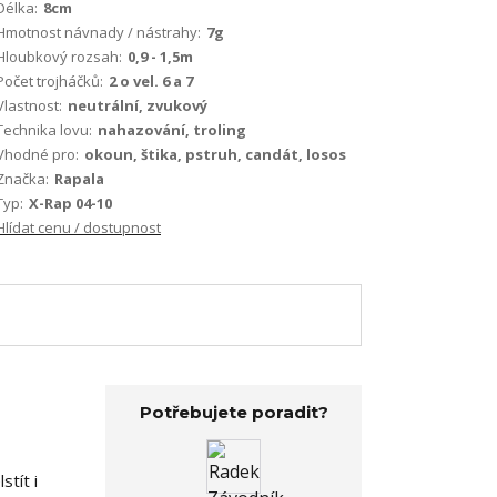
Délka:
8cm
Hmotnost návnady / nástrahy:
7g
Hloubkový rozsah:
0,9 - 1,5m
Počet trojháčků:
2 o vel. 6 a 7
Vlastnost:
neutrální, zvukový
Technika lovu:
nahazování, troling
Vhodné pro:
okoun, štika, pstruh, candát, losos
Značka:
Rapala
Typ:
X-Rap 04-10
Hlídat cenu / dostupnost
Potřebujete poradit?
stít i