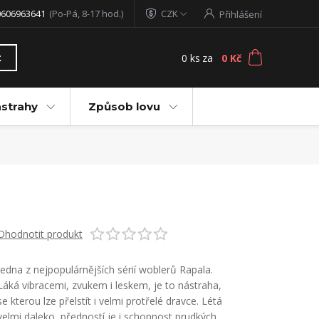
0606963641
(Po-Pá, 8-17 hod.)
CZK
Přihlášení
0
ks
za
0 Kč
t
ástrahy
Způsob lovu
Ohodnotit produkt
Jedna z nejpopulárnějších sérií woblerů Rapala.
Láká vibracemi, zvukem i leskem, je to nástraha,
se kterou lze přelstít i velmi protřelé dravce. Létá
velmi daleko, předností je i schopnost prudkých