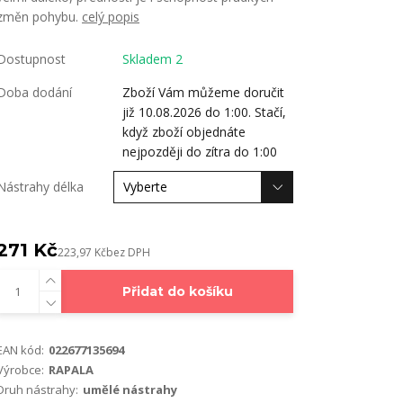
změn pohybu.
celý popis
Dostupnost
Skladem 2
Doba dodání
Zboží Vám můžeme doručit
již 10.08.2026 do 1:00. Stačí,
když zboží objednáte
nejpozději do zítra do 1:00
Nástrahy délka
271 Kč
223,97 Kč
bez DPH
Přidat do košíku
EAN kód:
022677135694
Výrobce:
RAPALA
Druh nástrahy:
umělé nástrahy