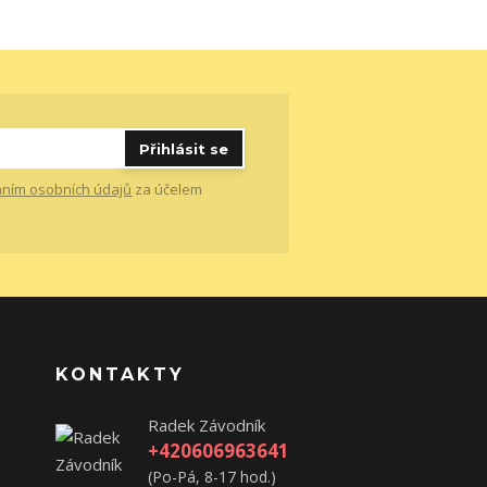
Přihlásit se
ním osobních údajů
za účelem
KONTAKTY
Radek Závodník
+420606963641
(Po-Pá, 8-17 hod.)