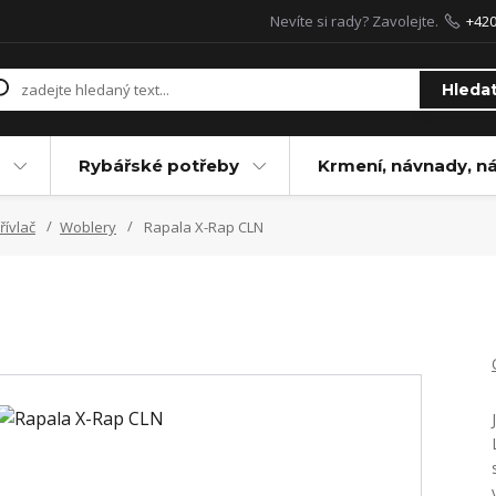
Nevíte si rady? Zavolejte.
+42
Hleda
Rybářské potřeby
Krmení, návnady, n
řívlač
Woblery
Rapala X-Rap CLN