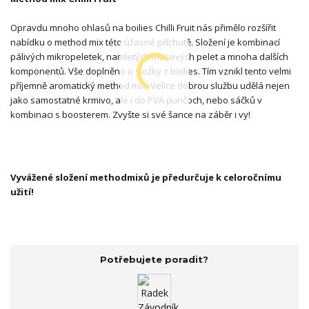
Opravdu mnoho ohlasů na boilies Chilli Fruit nás přimělo rozšířit
nabídku o method mix této úžasné příchutě. Složení je kombinací
pálivých mikropeletek, namletých masových pelet a mnoha dalších
komponentů. Vše doplněno o složky z boilies. Tím vznikl tento velmi
příjemně aromatický method mix. Velice dobrou službu udělá nejen
jako samostatné krmivo, ale i do PVA punčoch, nebo sáčků v
kombinaci s boosterem. Zvyšte si své šance na záběr i vy!
Vyvážené složení methodmixů je předurčuje k celoročnímu
užití!
Potřebujete poradit?