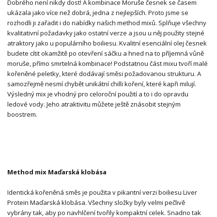
Dobrého není nikdy dost! A kombinace Moruše česnek se časem
ukázala jako více než dobrá, jedna z nejlepších. Proto jsme se
rozhodli ji zařadit i do nabídky našich method mixů. Splňuje všechny
kvalitativní požadavky jako ostatní verze a jsou u něj použity stejné
atraktory jako u populárního boiliesu. Kvalitní esenciální olej česnek
budete cítit okamžitě po otevření sáčku a hned na to příjemná vůně
moruše, přímo smrtelná kombinace! Podstatnou část mixu tvoří malé
kořeněné peletky, které dodávají směsi požadovanou strukturu. A
samozřejmě nesmí chybět unikátní chilli koření, které kapři milují.
Výsledný mix je vhodný pro celoroční použití a to i do opravdu
ledové vody. Jeho atraktivitu můžete ještě znásobit stejným
boostrem.
Method mix Maďarská klobása
Identická kořeněná směs je použita v pikantní verzi boiliesu Liver
Protein Maďarská klobása. Všechny složky byly velmi pečlivě
vybrány tak, aby po navhlčení tvořily kompaktní celek. Snadno tak