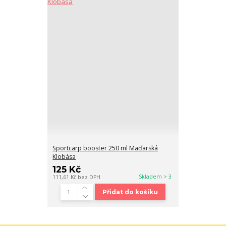
Sportcarp booster 250 ml Maďarská
Klobása
125 Kč
Skladem > 3
111,61 Kč
bez DPH
Přidat do košíku