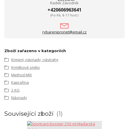
Radek Závodník
+420606963641
(Po-Pá, 8-17 hod.)
rybarenipronet@email.cz
Zboží zařazeno v kategoriích
Krmení, návnady, nástrahy
Krmítkové směsi
Method MIX
Kaprařina
2 KG
Návnady
Související zboží
1