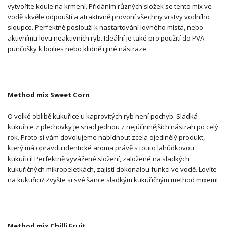
vytvoříte koule na krmení. Přidáním různých složek se tento mix ve
vodě skvěle odpouští a atraktivně provoní všechny vrstvy vodního
sloupce. Perfektně poslouží k nastartování lovného místa, nebo
aktivnímu lovu neaktivních ryb. Ideální je také pro použití do PVA
punčošky k boilies nebo klidně i jiné nástraze.
Method mix Sweet Corn
O velké oblibě kukuřice u kaprovitých ryb není pochyb. Sladká
kukuřice z plechovky je snad jednou z nejúčinnějších nástrah po celý
rok. Proto si vám dovolujeme nabídnout zcela ojedinělý produkt,
který má opravdu identické aroma právě s touto lahůdkovou
kukuřicí! Perfektně vyvážené složení, založené na sladkých
kukuřičných mikropeletkách, zajistí dokonalou funkci ve vodě. Lovíte
na kukuřici? Zvyšte si své šance sladkým kukuřičným method mixem!
Method mix Chilli Fruit