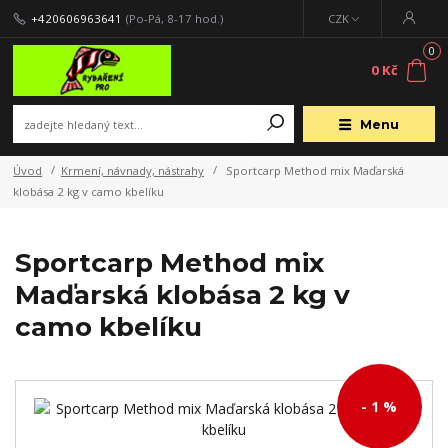
+420606963641
(Po-Pá, 8-17 hod.)
CZK
0
0 Kč
Menu
Úvod
Krmení, návnady, nástrahy
Sportcarp Method mix Maďarská
klobása 2 kg v camo kbelíku
Sportcarp Method mix
Maďarská klobása 2 kg v
camo kbelíku
- 1 %