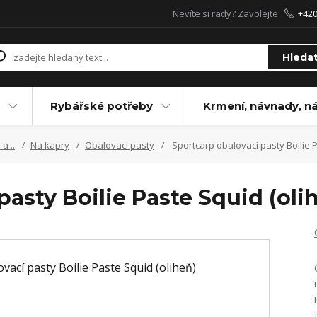
Nevíte si rady? Zavolejte.
+42
Hleda
Rybářské potřeby
Krmení, návnady, n
a ..
Na kapry
Obalovací pasty
Sportcarp obalovací pasty Boilie P
pasty Boilie Paste Squid (oli