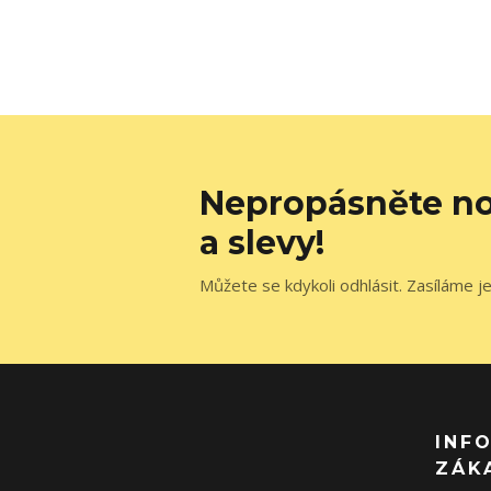
Nepropásněte no
a slevy!
Můžete se kdykoli odhlásit. Zasíláme j
INF
ZÁK