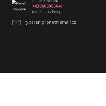
Radek Závodník
+420606963641
(Po-Pá, 8-17 hod.)
rybarenipronet@email.cz