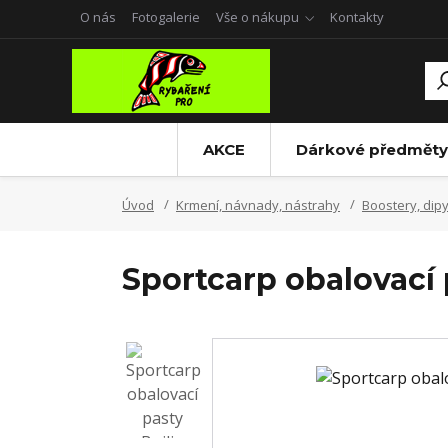
O nás
Fotogalerie
Vše o nákupu
Kontakty
AKCE
Dárkové předměty
Úvod
Krmení, návnady, nástrahy
Boostery, dipy 
Sportcarp obalovací 