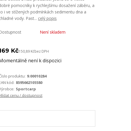
dobré pomocníky k rychlejšímu dosažení záběru, a
to i ve stížených podmínkách sedimentu dna a
chladné vody. Past...
celý popis
Dostupnost
Není skladem
169 Kč
150,89 Kč
bez DPH
Momentálně není k dispozici
Číslo produktu:
9.00010284
EAN kód:
8595662105580
Výrobce:
Sportcarp
Hlídat cenu / dostupnost