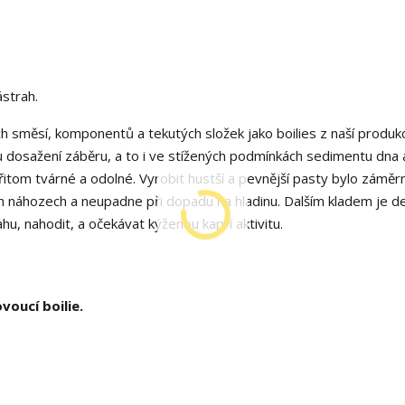
ástrah.
h směsí, komponentů a tekutých složek jako boilies z naší produk
u dosažení záběru, a to i ve stížených podmínkách sedimentu dna 
itom tvárné a odolné. Vyrobit hustší a pevnější pasty bylo záměr
ích náhozech a neupadne při dopadu na hladinu. Dalším kladem je de
ahu, nahodit, a očekávat kýženou kapří aktivitu.
voucí boilie.