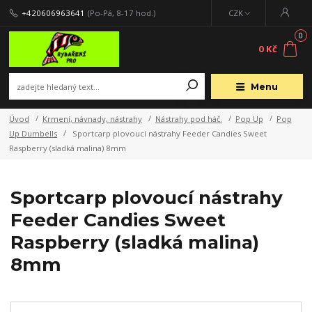
+420606963641
(Po-Pá, 8-17 hod.)
CZK
0
0 Kč
Menu
Úvod
Krmení, návnady, nástrahy
Nástrahy pod háč.
Pop Up
Pop
Up Dumbells
Sportcarp plovoucí nástrahy Feeder Candies Sweet
Raspberry (sladká malina) 8mm
Sportcarp plovoucí nástrahy
Feeder Candies Sweet
Raspberry (sladká malina)
8mm