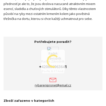
předností je ale to, že jsou doslova nacucané atraktivním mixem
esencí, sladidla a chuťových stimulátorů. Díky těmto vlastnostem
působí na ryby mezi ostatním krmením kolem jako pověstná
třešnička na dortu, kterou si chce každý uchmatnout pro sebe.
Potřebujete poradit?
Radek Závodník
+420606963641
(Po-Pá, 8-17 hod.)
rybarenipronet@email.cz
Zboží zařazeno v kategoriích