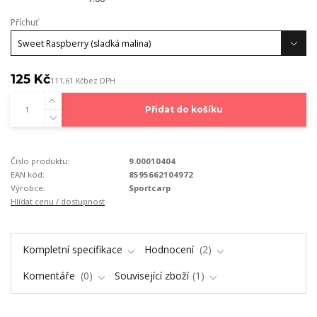
Příchuť
125 Kč
111,61 Kč
bez DPH
Přidat do košíku
Číslo produktu:
9.00010404
EAN kód:
8595662104972
Výrobce:
Sportcarp
Hlídat cenu / dostupnost
Kompletní specifikace
Hodnocení
2
Komentáře
0
Související zboží
1