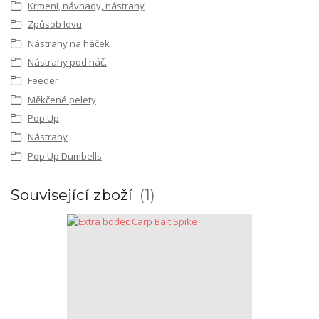
Krmení, návnady, nástrahy
Způsob lovu
Nástrahy na háček
Nástrahy pod háč.
Feeder
Měkčené pelety
Pop Up
Nástrahy
Pop Up Dumbells
Související zboží
1