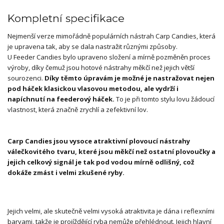
Kompletní specifikace
Nejmenší verze mimořádně populárních nástrah Carp Candies, která
je upravena tak, aby se dala nastražit různými způsoby.
U Feeder Candies bylo upraveno složení a mírně pozměněn proces
výroby, díky čemuž jsou hotové nástrahy měkčí než jejich větší
sourozenci.
Díky těmto úpravám je možné je nastražovat nejen
pod háček klasickou vlasovou metodou, ale vydrží i
napíchnutí na feederový háček.
To je při tomto stylu lovu žádoucí
vlastnost, která značně zrychlí a zefektivní lov.
Carp Candies jsou vysoce atraktivní plovoucí nástrahy
válečkovitého tvaru, které jsou měkčí než ostatní plovoučky a
jejich celkový signál je tak pod vodou mírně odlišný, což
dokáže zmást i velmi zkušené ryby.
Jejich velmi, ale skutečně velmi vysoká atraktivita je dána i reflexními
barvami, takže je projíždějící ryba nemůže přehlédnout. Jejich hlavní