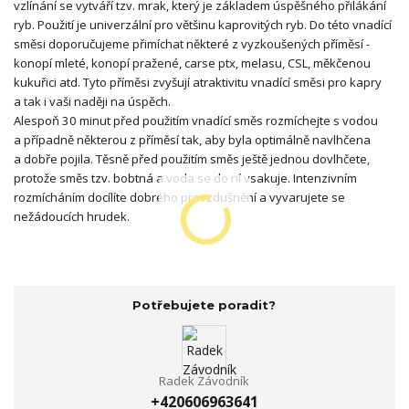
vzlínání se vytváří tzv. mrak, který je základem úspěšného přilákání
ryb. Použití je univerzální pro většinu kaprovitých ryb. Do této vnadící
směsi doporučujeme přimíchat některé z vyzkoušených příměsí -
konopí mleté, konopí pražené, carse ptx, melasu, CSL, měkčenou
kukuřici atd. Tyto příměsi zvyšují atraktivitu vnadící směsi pro kapry
a tak i vaši naději na úspěch.
Alespoň 30 minut před použitím vnadící směs rozmíchejte s vodou
a případně některou z příměsí tak, aby byla optimálně navlhčena
a dobře pojila. Těsně před použitím směs ještě jednou dovlhčete,
protože směs tzv. bobtná a voda se do ní vsakuje. Intenzivním
rozmícháním docílíte dobrého provzdušnění a vyvarujete se
nežádoucích hrudek.
Potřebujete poradit?
Radek Závodník
+420606963641