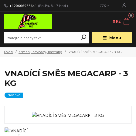
+420606963641
(Po-Pá, 8-17 hod.)
CZK
0
0 Kč
Menu
Úvod
Krmení, návnady, nástrahy
VNADÍCÍ SMĚS MEGACARP - 3 KG
VNADÍCÍ SMĚS MEGACARP - 3
KG
Novinka