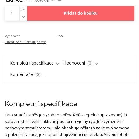
/
ks
od
128,93 Kč
bez DPH
Přidat do košíku
Výrobce:
CSV
Hlídat cenu / dostupnost
Kompletní specifikace
Hodnocení
0
Komentáře
0
Kompletní specifikace
Tato vnadící směs je vyrobena převážně z tepelně upravovaných
surovin, které velmi aktivně působí na vjemy ryb. Je zvýrazněna
pachovým stimulátorem. Dále obsahuje některá zajímavá semena
a pulzující částice, jež napomáhají vzlínacímu efektu. Vlivem tohoto