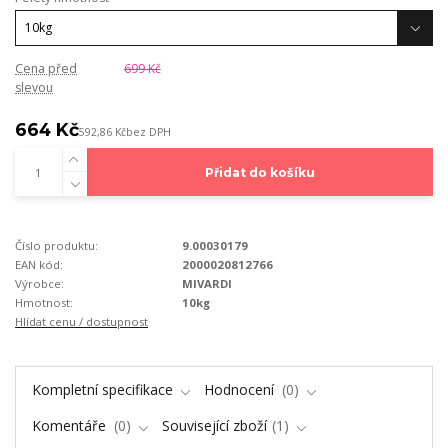
Cena před
699 Kč
slevou
664 Kč
592,86 Kč
bez DPH
Přidat do košíku
Číslo produktu:
9.00030179
EAN kód:
2000020812766
Výrobce:
MIVARDI
Hmotnost:
10kg
Hlídat cenu / dostupnost
Kompletní specifikace
Hodnocení
0
Komentáře
0
Související zboží
1