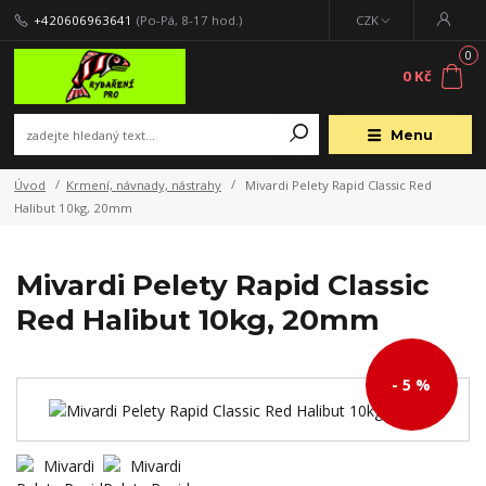
+420606963641
(Po-Pá, 8-17 hod.)
CZK
0
0 Kč
Menu
Úvod
Krmení, návnady, nástrahy
Mivardi Pelety Rapid Classic Red
Halibut 10kg, 20mm
Mivardi Pelety Rapid Classic
Red Halibut 10kg, 20mm
- 5 %