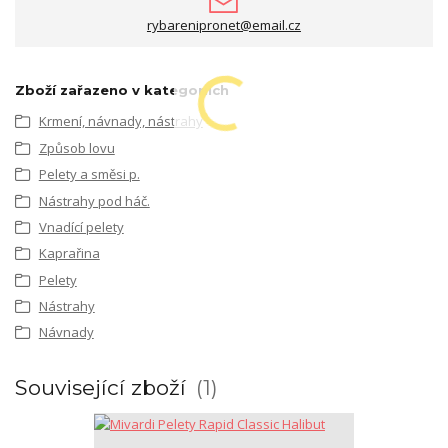
rybarenipronet@email.cz
Zboží zařazeno v kategoriích
Krmení, návnady, nástrahy
Způsob lovu
Pelety a směsi p.
Nástrahy pod háč.
Vnadící pelety
Kaprařina
Pelety
Nástrahy
Návnady
Související zboží
1