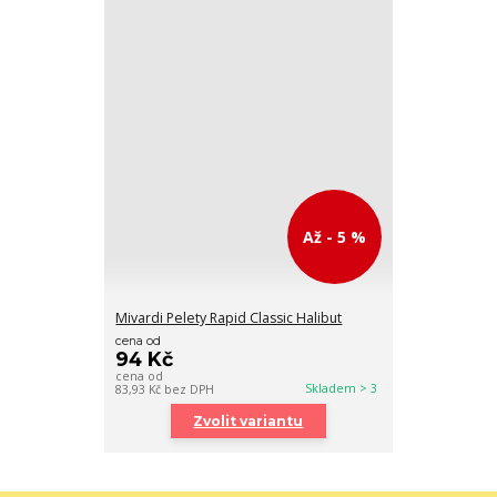
Až - 5 %
Mivardi Pelety Rapid Classic Halibut
cena od
94 Kč
cena od
Skladem > 3
83,93 Kč
bez DPH
Zvolit variantu