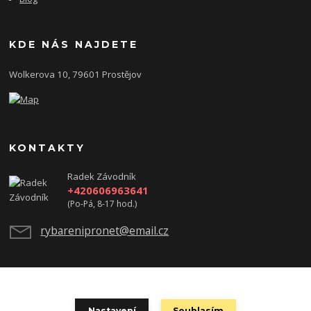
KDE NÁS NAJDETE
Wolkerova 10, 79601 Prostějov
KONTAKTY
Radek Závodník
+420606963641
(Po-Pá, 8-17 hod.)
rybarenipronet@email.cz
test
Nastavení
Souhlasím