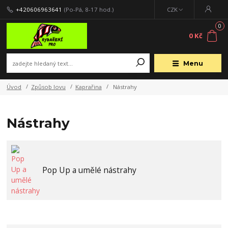
+420606963641
(Po-Pá, 8-17 hod.)
CZK
0
0 Kč
Menu
Úvod
Způsob lovu
Kaprařina
Nástrahy
Nástrahy
Pop Up a umělé nástrahy