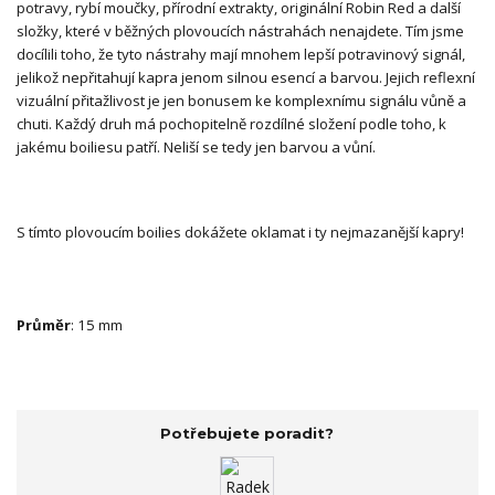
potravy, rybí moučky, přírodní extrakty, originální Robin Red a další
složky, které v běžných plovoucích nástrahách nenajdete. Tím jsme
docílili toho, že tyto nástrahy mají mnohem lepší potravinový signál,
jelikož nepřitahují kapra jenom silnou esencí a barvou. Jejich reflexní
vizuální přitažlivost je jen bonusem ke komplexnímu signálu vůně a
chuti. Každý druh má pochopitelně rozdílné složení podle toho, k
jakému boiliesu patří. Neliší se tedy jen barvou a vůní.
S tímto plovoucím boilies dokážete oklamat i ty nejmazanější kapry!
Průměr
: 15 mm
Potřebujete poradit?