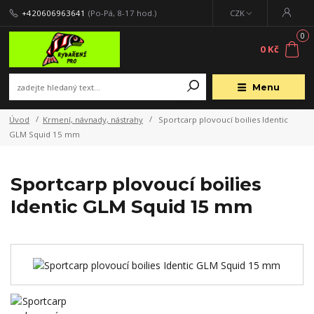
+420606963641
(Po-Pá, 8-17 hod.)
CZK
0
0 Kč
Menu
Úvod
Krmení, návnady, nástrahy
Sportcarp plovoucí boilies Identic
GLM Squid 15 mm
Sportcarp plovoucí boilies
Identic GLM Squid 15 mm