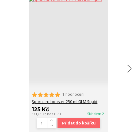
1 hodnocení
Sportcarp obal
GLM Squid
Sportcarp booster 250 ml GLM Squid
169 Kč
125 Kč
150,89 Kč
bez D
Skladem 2
111,61 Kč
bez DPH
Přidat do košíku