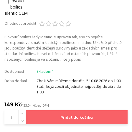
Ohodnotit produkt
Plovoucí boilies řady Identic je upraven tak, aby co nejvíce
korespondoval s naším klasickým boiliesem na dno. U každé příchutě
jsou použity identické stěžejní suroviny jako u základních směsí pro
standardní boilies. Hlavní odlišností od ostatních plovoucích, běžně
nabízených boilies je ve složení, ...
celý popis
Dostupnost
Skladem 1
Doba dodání
Zboží Vám můžeme doručit již 10.08.2026 do 1:00.
Stačí, když zboží objednáte nejpozději do zítra do
1:00
149 Kč
133,04 Kč
bez DPH
Přidat do košíku