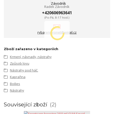
Radek Závodník
+420606963641
(Po-Pá, 8-17 hod.)
rybarenipronet@email.cz
Zboží zařazeno v kategoriích
Krmení, návnady, nástrahy
Způsob lovu
Nástrahy pod háč.
Kaprařina
Boilies
Nástrahy
Související zboží
2