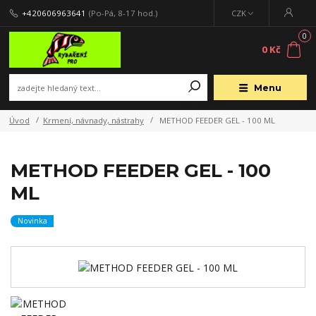
+420606963641
(Po-Pá, 8-17 hod.)
CZK
0
0 Kč
Menu
Úvod
Krmení, návnady, nástrahy
METHOD FEEDER GEL - 100 ML
METHOD FEEDER GEL - 100
ML
Novinka