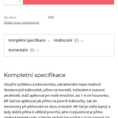
Výrobce:
CSV
Hlídat cenu / dostupnost
Kompletní specifikace
Hodnocení
0
Komentáře
0
Kompletní specifikace
Slouží k rychlému a intenzivnímu zatraktivnění nejen method
feederových báboviček, přímo na montáži. Vzhledem k masivní
atraktivitě, stačí aplikovat jen malé množství, asi 1-4 cm housenku.
MF Gel lze aplikovat jak přímo na povrch bábovičky, tak do
mezivrstvy při pěchování ve dvou vrstvách. MF Gel je velmi lepivý a
tedy dobře přilne k většině povrchů. Jeho rozpustnost je přímo
úměrná teplotě vody. V letním období lze počítat s rozpustností 10-