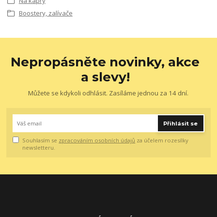
Na kapry
Boostery, zalívače
Nepropásněte novinky, akce
a slevy!
Můžete se kdykoli odhlásit. Zasíláme jednou za 14 dní.
Přihlásit se
Souhlasím se
zpracováním osobních údajů
za účelem rozesílky
newsletteru.