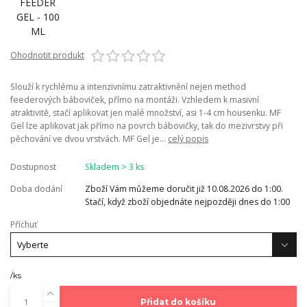
Ohodnotit produkt
Slouží k rychlému a intenzivnímu zatraktivnění nejen method
feederových báboviček, přímo na montáži. Vzhledem k masivní
atraktivitě, stačí aplikovat jen malé množství, asi 1-4 cm housenku. MF
Gel lze aplikovat jak přímo na povrch bábovičky, tak do mezivrstvy při
pěchování ve dvou vrstvách. MF Gel je...
celý popis
Dostupnost
Skladem > 3 ks
Doba dodání
Zboží Vám můžeme doručit již 10.08.2026 do 1:00.
Stačí, když zboží objednáte nejpozději dnes do 1:00
Příchuť
/
ks
Přidat do košíku