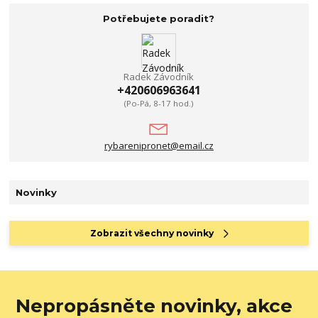
Potřebujete poradit?
Radek Závodník
+420606963641
(Po-Pá, 8-17 hod.)
rybarenipronet@email.cz
Novinky
Zobrazit všechny novinky
Nepropásněte novinky, akce