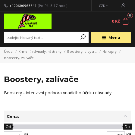
+420606963641
(Po-Pá, 8-17 hod.)
CZK
0
0 Kč
Menu
Úvod
Krmení, návnady, nástrahy
Boostery, dipy a ..
Na kapry
Boostery, zalívače
Boostery, zalívače
Boostery - intenzivní podpora vnadícího účnku návnady.
Cena:
Od
Do
Kč
Kč