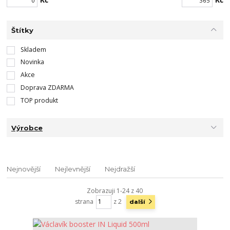
Štítky
Skladem
Novinka
Akce
Doprava ZDARMA
TOP produkt
Výrobce
Nejnovější
Nejlevnější
Nejdražší
Zobrazuji 1-24 z 40
strana
z 2
další