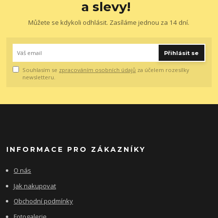
a slevy!
Můžete se kdykoli odhlásit. Zasíláme jednou za 14 dní.
Přihlásit se
Souhlasím se
zpracováním osobních údajů
za účelem rozesílky
newsletteru.
INFORMACE PRO ZÁKAZNÍKY
O nás
Jak nakupovat
Obchodní podmínky
Fotogalerie