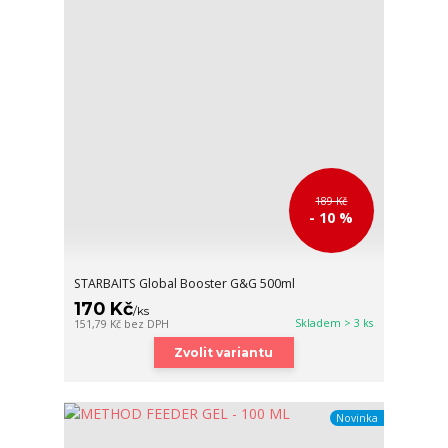
189 Kč
- 10 %
STARBAITS Global Booster G&G 500ml
170 Kč
/
ks
Skladem > 3 ks
151,79 Kč
bez DPH
Zvolit variantu
Novinka