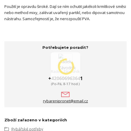
Použití je opravdu široké. Dají se ním ochutit jakékoli krmítkové směsi
nebo method mixy, zalévat uvařený partikl, nebo dipovat samotnou
nástrahu. Samozřejmostí je, že nerozpouští PVA.
Potřebujete poradit?
Radek Závodník
+420606963641
(Po-Pá, 8-17 hod.)
rybarenipronet@email.cz
Zboží zařazeno v kategoriích
Rybářské potřeby