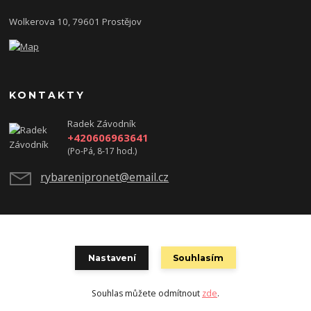
Wolkerova 10, 79601 Prostějov
KONTAKTY
Radek Závodník
+420606963641
(Po-Pá, 8-17 hod.)
rybarenipronet@email.cz
test
Nastavení
Souhlasím
Souhlas můžete odmítnout
zde
.
Vytvořeno na
Eshop-rychle.cz