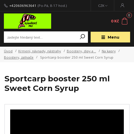
+420606963641
(Po-Pá, 8-17 hod.)
CZK
0
0 Kč
Menu
Úvod
Krmení, návnady, nástrahy
Boostery, dipy a ..
Na kapry
Boostery, zalívače
Sportcarp booster 250 ml Sweet Corn Syrup
Sportcarp booster 250 ml
Sweet Corn Syrup