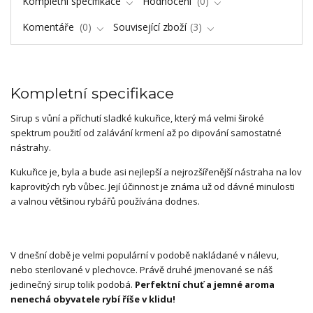
Kompletní specifikace
Hodnocení
0
Komentáře
0
Související zboží
3
Kompletní specifikace
Sirup s vůní a příchutí sladké kukuřice, který má velmi široké
spektrum použití od zalávání krmení až po dipování samostatné
nástrahy.
Kukuřice je, byla a bude asi nejlepší a nejrozšířenější nástraha na lov
kaprovitých ryb vůbec. Její účinnost je známa už od dávné minulosti
a valnou většinou rybářů používána dodnes.
V dnešní době je velmi populární v podobě nakládané v nálevu,
nebo sterilované v plechovce. Právě druhé jmenované se náš
jedinečný sirup tolik podobá.
Perfektní chuť a jemné aroma
nenechá obyvatele rybí říše v klidu!