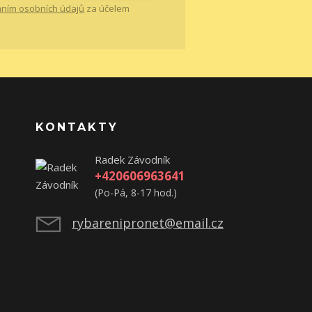
ním osobních údajů
za účelem
KONTAKTY
Radek Závodník
+420606963641
(Po-Pá, 8-17 hod.)
rybarenipronet@email.cz