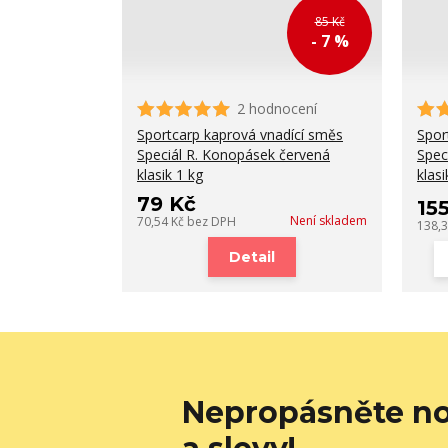
85 Kč
- 7 %
2 hodnocení
Sportcarp kaprová vnadící směs
Spor
Speciál R. Konopásek červená
Spec
klasik 1 kg
klasi
79 Kč
15
Není skladem
70,54 Kč
bez DPH
138,
Detail
Nepropásněte no