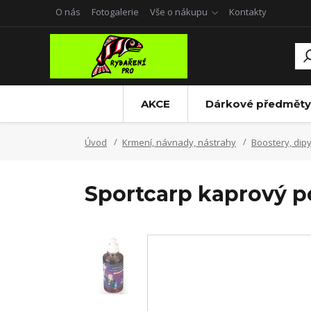
O nás
Fotogalerie
Vše o nákupu
Kontakty
AKCE
Dárkové předměty
Úvod
Krmení, návnady, nástrahy
Boostery, dipy 
Sportcarp kaprový p