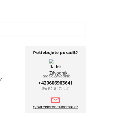
Potřebujete poradit?
Radek Závodník
ně
+420606963641
(Po-Pá, 8-17 hod.)
rybarenipronet@email.cz