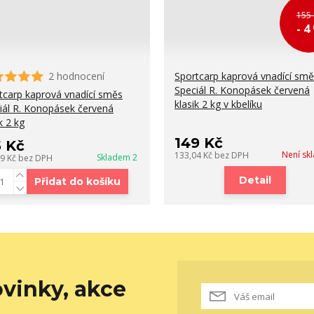
155 
- 4
2 hodnocení
Sportcarp kaprová vnadící sm
Speciál R. Konopásek červená
tcarp kaprová vnadící směs
klasik 2 kg v kbelíku
iál R. Konopásek červená
k 2 kg
149 Kč
5 Kč
Není sk
133,04 Kč
bez DPH
Skladem 2
39 Kč
bez DPH
Detail
Přidat do košíku
vinky, akce