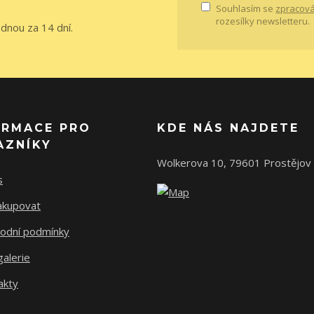
Souhlasím se
zpracová
rozesílky newsletteru.
ednou za 14 dní.
ORMACE PRO
KDE NÁS NAJDETE
AZNÍKY
Wolkerova 10, 79601 Prostějov
s
nakupovat
odní podmínky
alerie
akty