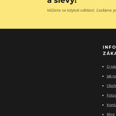
a slevy!
Můžete se kdykoli odhlásit. Zasíláme j
INF
ZÁK
O ná
Jak 
Obch
Fotog
Kont
Blog