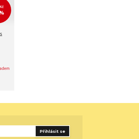
Kč
 %
ěs
ladem
Přihlásit se