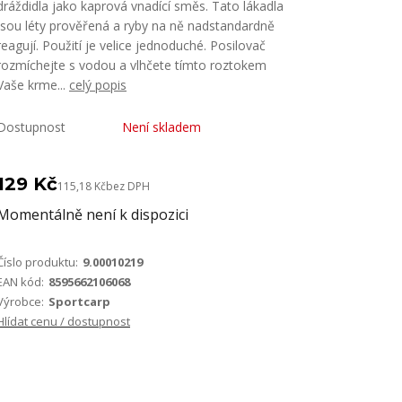
dráždidla jako kaprová vnadící směs. Tato lákadla
jsou léty prověřená a ryby na ně nadstandardně
reagují. Použití je velice jednoduché. Posilovač
rozmíchejte s vodou a vlhčete tímto roztokem
Vaše krme...
celý popis
Dostupnost
Není skladem
129 Kč
115,18 Kč
bez DPH
Momentálně není k dispozici
Číslo produktu:
9.00010219
EAN kód:
8595662106068
Výrobce:
Sportcarp
Hlídat cenu / dostupnost