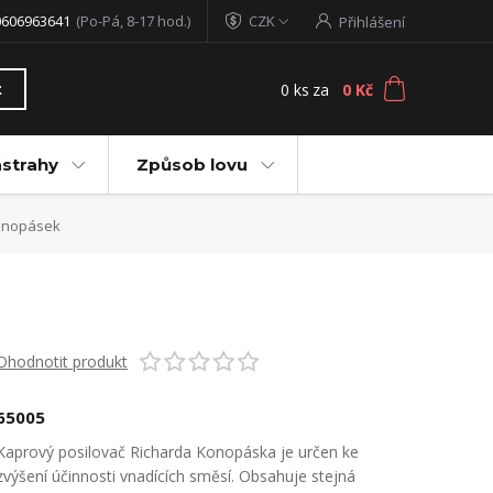
0606963641
(Po-Pá, 8-17 hod.)
CZK
Přihlášení
0
ks
za
0 Kč
t
ástrahy
Způsob lovu
Konopásek
Ohodnotit produkt
65005
Kaprový posilovač Richarda Konopáska je určen ke
zvýšení účinnosti vnadících směsí. Obsahuje stejná