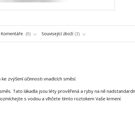
Komentáře
0
Související zboží
3
ke zvýšení účinnosti vnadících směsí.
 směs. Tato lákadla jsou léty prověřená a ryby na ně nadstandard
č rozmíchejte s vodou a vlhčete tímto roztokem Vaše krmení.