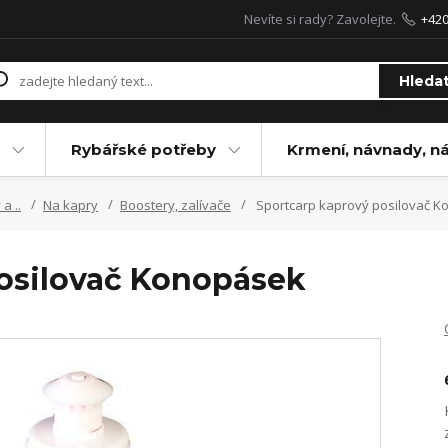
Nevíte si rady? Zavolejte.
+42
Hleda
Rybářské potřeby
Krmení, návnady, n
a ..
Na kapry
Boostery, zalívače
Sportcarp kaprový posilovač 
osilovač Konopásek