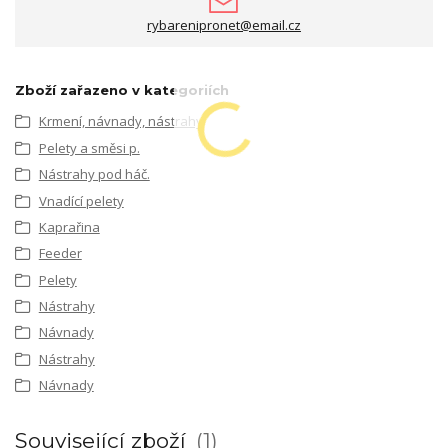
rybarenipronet@email.cz
Zboží zařazeno v kategoriích
Krmení, návnady, nástrahy
Pelety a směsi p.
Nástrahy pod háč.
Vnadící pelety
Kaprařina
Feeder
Pelety
Nástrahy
Návnady
Nástrahy
Návnady
Související zboží
1