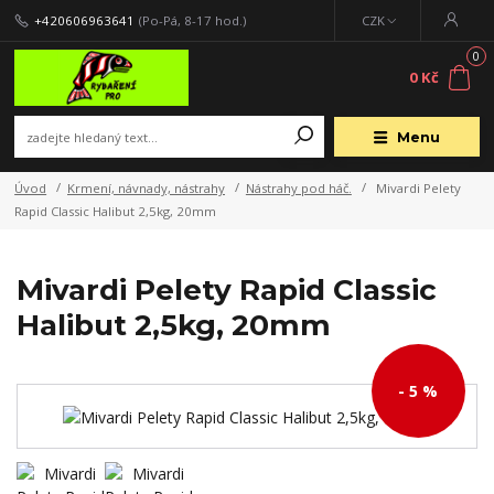
+420606963641
(Po-Pá, 8-17 hod.)
CZK
0
0 Kč
Menu
Úvod
Krmení, návnady, nástrahy
Nástrahy pod háč.
Mivardi Pelety
Rapid Classic Halibut 2,5kg, 20mm
Mivardi Pelety Rapid Classic
Halibut 2,5kg, 20mm
- 5 %