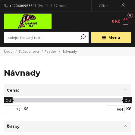
+420606963641
(Po-Pá, 8-17 hod.)
CZK
0
0 Kč
Menu
Úvod
Způsob lovu
Feeder
Návnady
Návnady
Cena:
Od
Do
Kč
Kč
Štítky