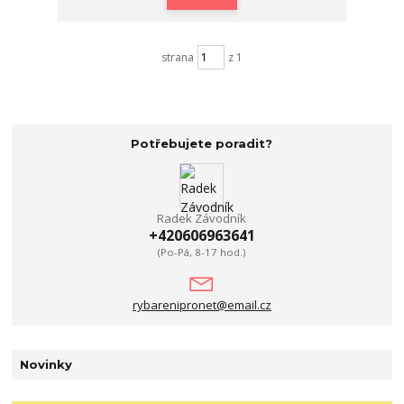
strana
z 1
Potřebujete poradit?
Radek Závodník
+420606963641
(Po-Pá, 8-17 hod.)
rybarenipronet@email.cz
Novinky