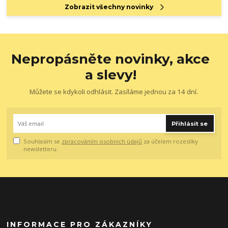
Zobrazit všechny novinky
Nepropásněte novinky, akce
a slevy!
Můžete se kdykoli odhlásit. Zasíláme jednou za 14 dní.
Přihlásit se
Souhlasím se
zpracováním osobních údajů
za účelem rozesílky
newsletteru.
INFORMACE PRO ZÁKAZNÍKY