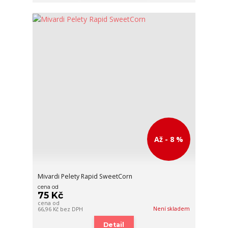
Až - 8 %
Mivardi Pelety Rapid SweetCorn
cena od
75 Kč
cena od
Není skladem
66,96 Kč
bez DPH
Detail