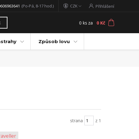
0606963641
(Po-Pá, 8-17 hod.)
CZK
Přihlášení
0
ks
za
0 Kč
t
ástrahy
Způsob lovu
strana
z 1