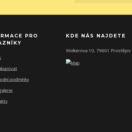
ORMACE PRO
KDE NÁS NAJDETE
AZNÍKY
Wolkerova 10, 79601 Prostějov
s
nakupovat
odní podmínky
alerie
akty