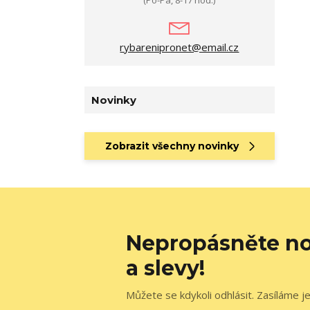
(Po-Pá, 8-17 hod.)
rybarenipronet@email.cz
Novinky
Zobrazit všechny novinky
Nepropásněte no
a slevy!
Můžete se kdykoli odhlásit. Zasíláme j