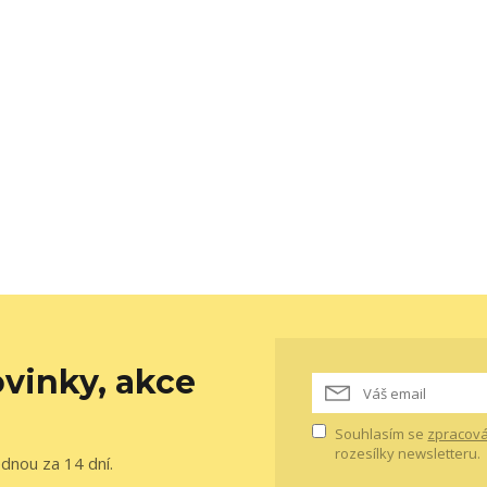
vinky, akce
Souhlasím se
zpracová
rozesílky newsletteru.
ednou za 14 dní.