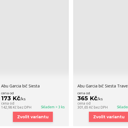
Abu Garcia bič Siesta
Abu Garcia bič Siesta Travel
cena od
cena od
173 Kč
365 Kč
/
ks
/
ks
cena od
cena od
Skladem > 3 ks
Sklade
142,98 Kč
bez DPH
301,65 Kč
bez DPH
Zvolit variantu
Zvolit variantu