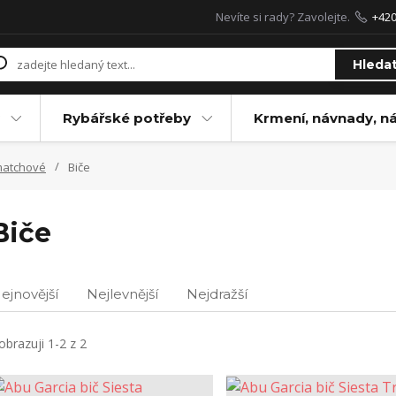
Nevíte si rady? Zavolejte.
+42
Hleda
Rybářské potřeby
Krmení, návnady, n
matchové
Biče
Biče
ejnovější
Nejlevnější
Nejdražší
obrazuji 1-2 z 2