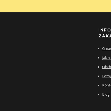
INF
ZÁK
O ná
Jak 
Obch
Fotog
Kont
Blog