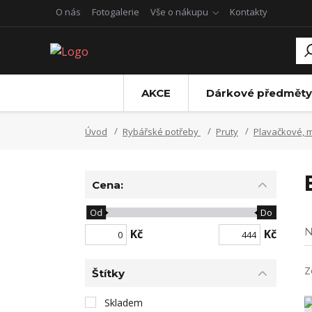
O nás
Fotogalerie
Vše o nákupu
Kontakty
AKCE
Dárkové předměty
Úvod
Rybářské potřeby
Pruty
Plavačkové, 
Cena:
Od
Do
N
Kč
Kč
Z
Štítky
Skladem