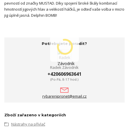
pevností od značky MUSTAD. Díky spojení široké škály kombinací
hmotností jigových hlav a velikostí háčků, je odteď vaše volba v micro
jig úplně jasná. Delphin BOMB!
Potřebujete poradit?
Radek Závodník
+420606963641
(Po-Pá, 8-17 hod.)
rybarenipronet@email.cz
Zboží zařazeno v kategoriích
Nástrahy na přívlač