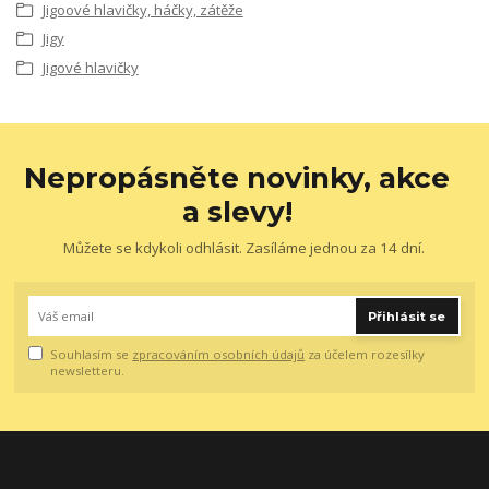
Jigoové hlavičky, háčky, zátěže
Jigy
Jigové hlavičky
Nepropásněte novinky, akce
a slevy!
Můžete se kdykoli odhlásit. Zasíláme jednou za 14 dní.
Přihlásit se
Souhlasím se
zpracováním osobních údajů
za účelem rozesílky
newsletteru.