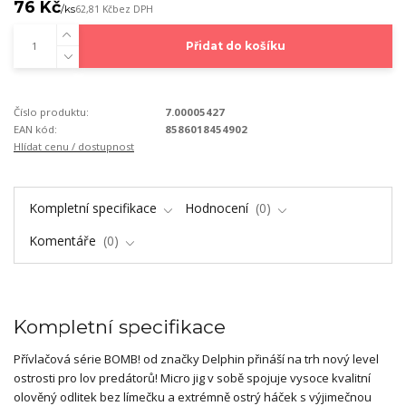
76 Kč
/
ks
62,81 Kč
bez DPH
Přidat do košíku
Číslo produktu:
7.00005427
EAN kód:
8586018454902
Hlídat cenu / dostupnost
Kompletní specifikace
Hodnocení
0
Komentáře
0
Kompletní specifikace
Přívlačová série BOMB! od značky Delphin přináší na trh nový level
ostrosti pro lov predátorů! Micro jig v sobě spojuje vysoce kvalitní
olověný odlitek bez límečku a extrémně ostrý háček s výjimečnou