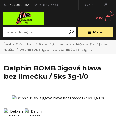
+420606963641
(Po-Pá, 8-17 hod.)
CZK
0
0 Kč
Menu
Úvod
Způsob lovu
Přívlač
Jigoové hlavičky, háčky, zátěže
Jigové
hlavičky
Delphin BOMB Jigová hlava bez límečku / 5ks 3g-1/0
Delphin BOMB Jigová hlava
bez límečku / 5ks 3g-1/0