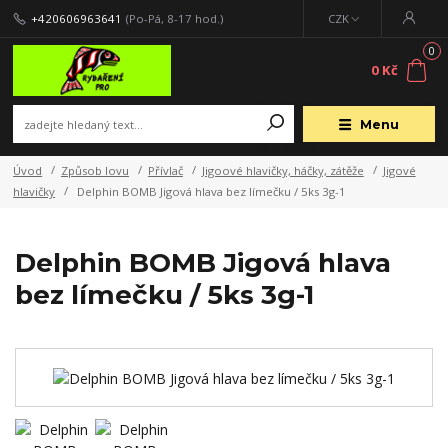
+420606963641
(Po-Pá, 8-17 hod.)
CZK
0
0 Kč
Menu
Úvod
Způsob lovu
Přívlač
Jigoové hlavičky, háčky, zátěže
Jigové
hlavičky
Delphin BOMB Jigová hlava bez límečku / 5ks 3g-1
Delphin BOMB Jigová hlava
bez límečku / 5ks 3g-1