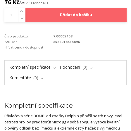
76 Kč
/
ks
62,81 Kč
bez DPH
Přidat do košíku
Číslo produktu:
7.00005408
EAN kód:
8586018454896
Hlídat cenu / dostupnost
Kompletní specifikace
Hodnocení
0
Komentáře
0
Kompletní specifikace
Přívlačová série BOMB! od značky Delphin přináší na trh nový level
ostrosti pro lov predátorů! Micro jig v sobě spojuje vysoce kvalitní
olověný odlitek bez límečku a extrémně ostrý háček s výjimečnou