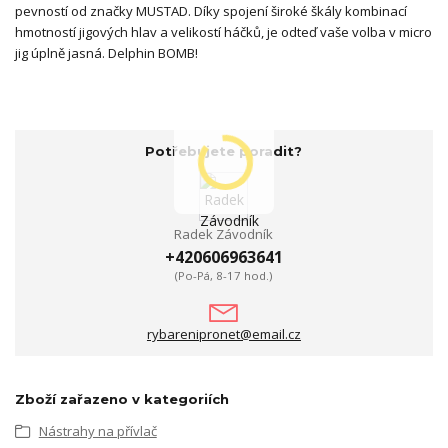
pevností od značky MUSTAD. Díky spojení široké škály kombinací
hmotností jigových hlav a velikostí háčků, je odteď vaše volba v micro
jig úplně jasná. Delphin BOMB!
Potřebujete poradit?
Radek Závodník
+420606963641
(Po-Pá, 8-17 hod.)
rybarenipronet@email.cz
Zboží zařazeno v kategoriích
Nástrahy na přívlač