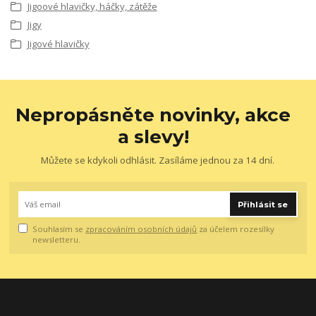
Jigoové hlavičky, háčky, zátěže
Jigy
Jigové hlavičky
Nepropásněte novinky, akce
a slevy!
Můžete se kdykoli odhlásit. Zasíláme jednou za 14 dní.
Přihlásit se
Souhlasím se
zpracováním osobních údajů
za účelem rozesílky
newsletteru.