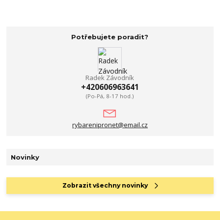
Potřebujete poradit?
Radek Závodník
+420606963641
(Po-Pá, 8-17 hod.)
rybarenipronet@email.cz
Novinky
Zobrazit všechny novinky