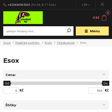
+420606963641
(Po-Pá, 8-17 hod.)
CZK
0
0 Kč
Menu
Úvod
Rybářské potřeby
Pruty
Teleskopické
Esox
Esox
Cena:
Od
Do
Kč
Kč
Štítky