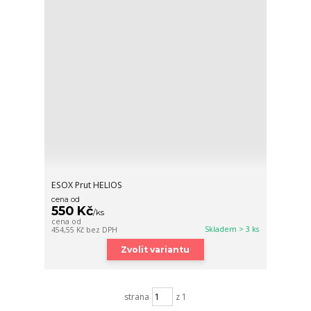
ESOX Prut HELIOS
cena od
550 Kč
/
ks
cena od
Skladem > 3 ks
454,55 Kč
bez DPH
Zvolit variantu
strana
z 1