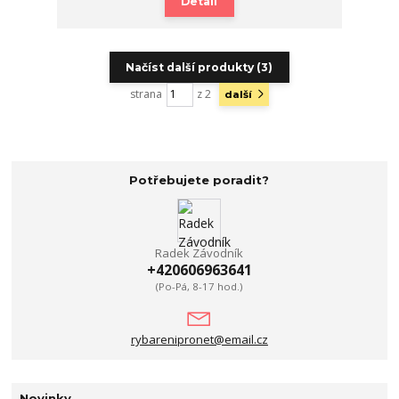
Detail
Načíst další produkty (3)
strana
z 2
další
Potřebujete poradit?
Radek Závodník
+420606963641
(Po-Pá, 8-17 hod.)
rybarenipronet@email.cz
Novinky