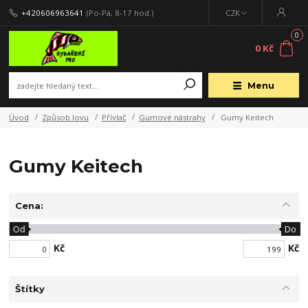
+420606963641
(Po-Pá, 8-17 hod.)
CZK
0
0 Kč
Menu
Úvod
Způsob lovu
Přívlač
Gumové nástrahy
Gumy Keitech
Gumy Keitech
Cena:
Od
Do
Kč
Kč
Štítky