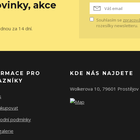
vinky, akce
Souhlasím se
zpracová
rozesílky newsletteru.
ednou za 14 dní.
ORMACE PRO
KDE NÁS NAJDETE
AZNÍKY
Wolkerova 10, 79601 Prostějov
s
nakupovat
odní podmínky
alerie