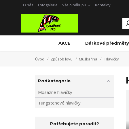
O nás
Fotogalerie
Vše o nákupu
Kontakty
AKCE
Dárkové předměty
Úvod
Způsob lovu
Muškařina
Hlavičky
Podkategorie
Mosazné hlavičky
Tungstenové hlavičky
Potřebujete poradit?