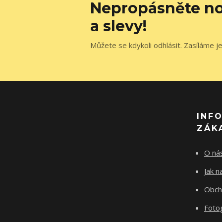
Nepropásněte no
a slevy!
Můžete se kdykoli odhlásit. Zasíláme j
INF
ZÁK
O ná
Jak 
Obch
Fotog