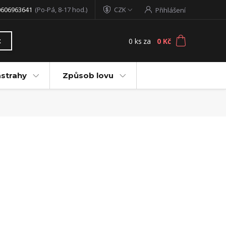
0606963641
(Po-Pá, 8-17 hod.)
CZK
Přihlášení
0
ks
za
0 Kč
t
ástrahy
Způsob lovu