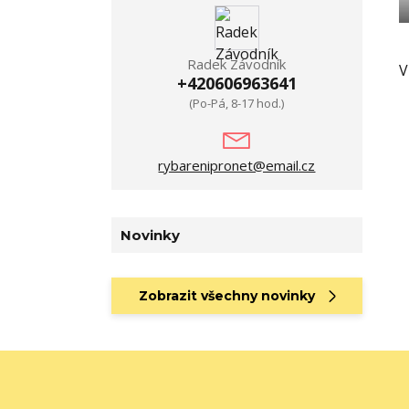
Radek Závodník
V
+420606963641
(Po-Pá, 8-17 hod.)
rybarenipronet@email.cz
Novinky
Zobrazit všechny novinky