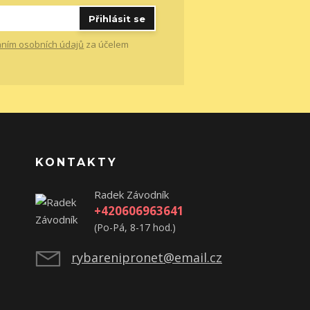
Přihlásit se
ním osobních údajů
za účelem
KONTAKTY
Radek Závodník
+420606963641
(Po-Pá, 8-17 hod.)
rybarenipronet@email.cz