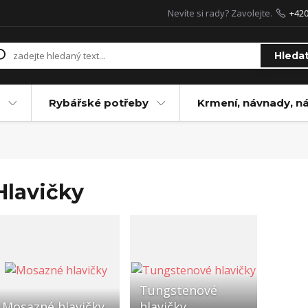
Nevíte si rady? Zavolejte.
+42
Hleda
Rybářské potřeby
Krmení, návnady, n
Hlavičky
Tungstenové
Mosazné hlavičky
hlavičky