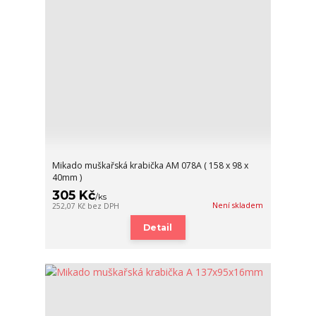
Mikado muškařská krabička AM 078A ( 158 x 98 x
40mm )
305 Kč
/
ks
Není skladem
252,07 Kč
bez DPH
Detail