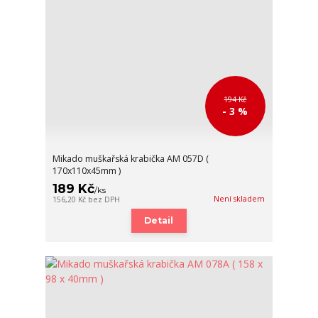
194 Kč
- 3 %
Mikado muškařská krabička AM 057D (
170x110x45mm )
189 Kč
/
ks
Není skladem
156,20 Kč
bez DPH
Detail