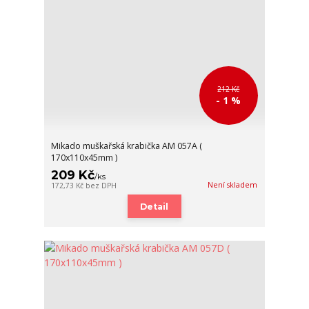
212 Kč
- 1 %
Mikado muškařská krabička AM 057A (
170x110x45mm )
209 Kč
/
ks
Není skladem
172,73 Kč
bez DPH
Detail