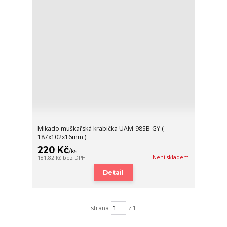
Mikado muškařská krabička UAM-98SB-GY (
187x102x16mm )
220 Kč
/
ks
Není skladem
181,82 Kč
bez DPH
Detail
strana
z 1