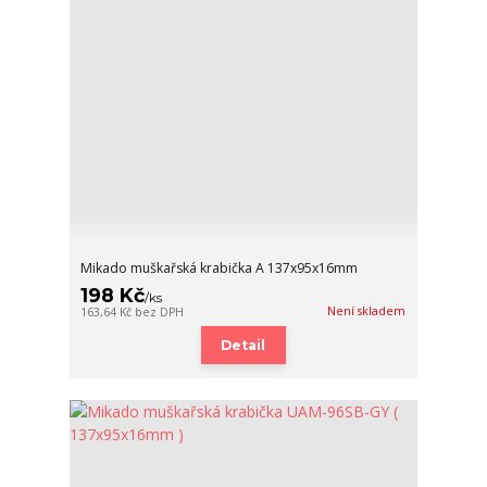
Mikado muškařská krabička A 137x95x16mm
198 Kč
/
ks
Není skladem
163,64 Kč
bez DPH
Detail