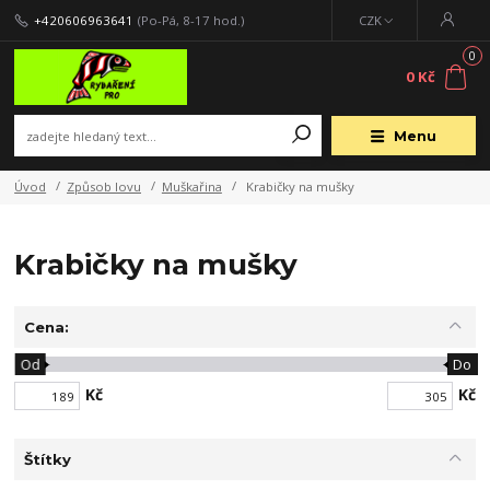
+420606963641
(Po-Pá, 8-17 hod.)
CZK
0
0 Kč
Menu
Úvod
Způsob lovu
Muškařina
Krabičky na mušky
Krabičky na mušky
Cena:
Od
Do
Kč
Kč
Štítky