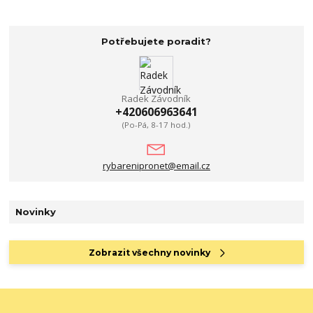
Potřebujete poradit?
Radek Závodník
+420606963641
(Po-Pá, 8-17 hod.)
rybarenipronet@email.cz
Novinky
Zobrazit všechny novinky