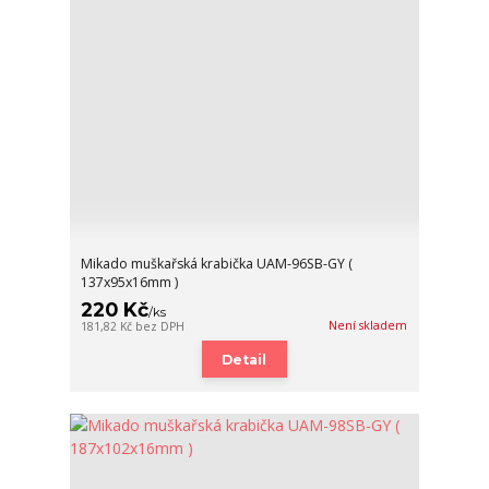
Mikado muškařská krabička UAM-96SB-GY (
137x95x16mm )
220 Kč
/
ks
Není skladem
181,82 Kč
bez DPH
Detail